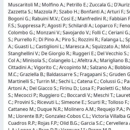
Muscaritoli M.; Molfino A.; Petrillo E.; Zuccala G.; D'Aurizi
Zazzetta S.; Mazzola P.; Szabo H.; Bonfanti A.; Arturi F.; 
Bogoni G.; Rabuini M.V.; Cosi E.; Manfredini R.; Fabbian F.
F.S.; Suppressa P.; Agosti P.; Schilardi A.; Loparco F.; Feno
Colombo G.; Monzani V.; Savojardo V.; Folli C.; Ceriani G.; 
S.; Purrello F.; Di Pino A.; Piro S.; Rozzini R.; Falanga L.;
A.; Guasti L.; Castiglioni L.; Maresca A.; Squizzato A.; Mola
Stanghellini V.; De Giorgio R.; Ruggeri E.; Del Vecchio S.; 
Col A.; Minisola S.; Colangelo L.; Afeltra A.; Marigliano B.;
Cittadini A.; Vigorito C.; Arcopinto M.; Salzano A.; Bobbio
M.C.; Graziella B.; Baldassarre S.; Fragapani S.; Gruden G.;
Martinelli S.; Turrin M.; Sechi L.; Catena C.; Colussi G.; P
Artoni A.; Del Giacco S.; Firinu D.; Losa F.; Paoletti G.; M
S.; Mecocci P.; Ruggiero C.; Boccardi V.; Meschi T.; Laureta
C.; Provini S.; Ricevuti L.; Simeone E.; Scurti R.; Tolloso F.;
Cattaneo M.; Duque N.R.; Molinero A.M.; Requejo P.A.; Pe
M.; Llorente B.P.; Gonzalez-Cobos C.L.; Victoria Villalba
Cuadros R.P.; Rojas F.P.; Olid B.G.; Garcia S.C.; Cervelle