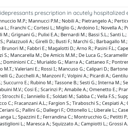
epressants prescription in acutely hospitalized e
nnuccio M.P.; Mannucci P.M.; Nobili A.; Pietrangelo A.; Perticon
.; Franchi C.; Cortesi L.; Miglio G.; Ardoino I.; Novella A.; Pri
M.; Grignani G.; Pulixi E.A.; Bernardi M.; Bassi S.L.; Santi L.;
li S.; Palazzuoli A.; Girelli D.; Busti F.; Marchi G.; Barbagallo
I.; Brunori M.; Fabbri E.; Magalotti D.; Arno R.; Pasini F.L.; C
i S.; Mancarella M.; De Amicis M.M.; De Luca G.; Scaramellini N
 M.; Dominioni C.C.; Murialdo G.; Marra A.; Cattaneo F.; Pontremo
M.T.; Valeriani E.; Rossi I.; Mancuso G.; Calipari D.; Bartone M
lli G.; Zucchelli A.; Manzoni F.; Volpini A.; Picardi A.; Gentiluc
 F.; Succurro E.; Rubino M.; Tassone B.; Sesti G.; Interna M.; 
abuini M.V.; Cosi E.; Scarinzi P.; Amabile A.; Omenetto E.; Pran
 Strocchi E.; Ianniello E.; Soldati M.; Sabba C.; Vella F.S.; Su
o C.; Fracanzani A.L.; Fargion S.; Tiraboschi S.; Cespiati A.; O
riani G.; Pallini G.; Dallegri F.; Ottonello L.; Liberale L.; Cas
alanga L.; Spazzini E.; Ferrandina C.; Montrucchio G.; Petitti P.
Castiglioni L.; Maresca A.; Squizzato A.; Campiotti L.; Grossi A.