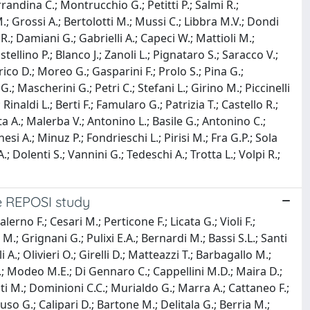
errandina C.; Montrucchio G.; Petitti P.; Salmi R.;
M.; Grossi A.; Bertolotti M.; Mussi C.; Libbra M.V.; Dondi
i R.; Damiani G.; Gabrielli A.; Capeci W.; Mattioli M.;
stellino P.; Blanco J.; Zanoli L.; Pignataro S.; Saracco V.;
rico D.; Moreo G.; Gasparini F.; Prolo S.; Pina G.;
.; Mascherini G.; Petri C.; Stefani L.; Girino M.; Piccinelli
Rinaldi L.; Berti F.; Famularo G.; Patrizia T.; Castello R.;
ta A.; Malerba V.; Antonino L.; Basile G.; Antonino C.;
si A.; Minuz P.; Fondrieschi L.; Pirisi M.; Fra G.P.; Sola
A.; Dolenti S.; Vannini G.; Tedeschi A.; Trotta L.; Volpi R.;
he REPOSI study
erno F.; Cesari M.; Perticone F.; Licata G.; Violi F.;
M.; Grignani G.; Pulixi E.A.; Bernardi M.; Bassi S.L.; Santi
 A.; Olivieri O.; Girelli D.; Matteazzi T.; Barbagallo M.;
 G.; Modeo M.E.; Di Gennaro C.; Cappellini M.D.; Maira D.;
sati M.; Dominioni C.C.; Murialdo G.; Marra A.; Cattaneo F.;
so G.; Calipari D.; Bartone M.; Delitala G.; Berria M.;