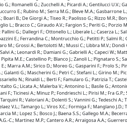
o G.; Romanelli G.; Zucchelli A.; Picardi A.; Gentilucci U.V.; Gal
Succurro E.; Rubino M.; Serra M.G.; Bleve M.A.; Gasbarrone L.; 
; Boari B.; De Giorgi A.; Tiseo R.; Paolisso G.; Rizzo M.R.; Bor
glio L.; Bracco C.; Giraudo A.V.; Fargion S.; Periti G.; Porzio M
Pallini G.; Dallegri F.; Ottonello L.; Liberale L.; Caserza L.; S
 Spazzini E.; Ferrandina C.; Montrucchio G.; Petitti P.; Salmi R.;
ro M.; Grossi A.; Bertolotti M.; Mussi C.; Libbra M.V.; Dondi G.;
Salvi A.; Leonardi R.; Damiani G.; Gabrielli A.; Capeci W.; Matti
 Pipita M.E.; Castellino P.; Blanco J.; Zanoli L.; Pignataro S.; 
 E.; Marra A.M.; Sirico D.; Moreo G.; Gasparini F.; Prolo S.; Pi
 Galanti G.; Mascherini G.; Petri C.; Stefani L.; Girino M.; Picc
assariello N.; Rinaldi L.; Berti F.; Famularo G.; Patrizia T.; Ca
ontalto G.; Licata A.; Malerba V.; Antonino L.; Basile G.; Anton
ni F.; Ticinesi A.; Minuz P.; Fondrieschi L.; Pirisi M.; Fra G.P.
 Tarquini R.; Valoriani A.; Dolenti S.; Vannini G.; Tedeschi A.; Tr
laez V.L.; Tamargo L.; Viros X.C.; Formiga F.; Manglano J.D.;
 Garcia M.; Lopez S.; Bosco J.; Baena S.S.; Gallego M.A.; Bece
ra A.G.-C.; Martinez M.P.; Cantero A.R.; Arraigosa A.A.; Guerre