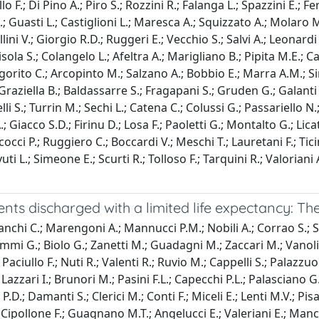
o F.; Di Pino A.; Piro S.; Rozzini R.; Falanga L.; Spazzini E.; F
A.; Guasti L.; Castiglioni L.; Maresca A.; Squizzato A.; Molaro 
ellini V.; Giorgio R.D.; Ruggeri E.; Vecchio S.; Salvi A.; Leonard
isola S.; Colangelo L.; Afeltra A.; Marigliano B.; Pipita M.E.; Ca
Vigorito C.; Arcopinto M.; Salzano A.; Bobbio E.; Marra A.M.; Si
Graziella B.; Baldassarre S.; Fragapani S.; Gruden G.; Galanti G
i S.; Turrin M.; Sechi L.; Catena C.; Colussi G.; Passariello N.; 
Giacco S.D.; Firinu D.; Losa F.; Paoletti G.; Montalto G.; Lica
cci P.; Ruggiero C.; Boccardi V.; Meschi T.; Lauretani F.; Ticine
uti L.; Simeone E.; Scurti R.; Tolloso F.; Tarquini R.; Valoriani 
ients discharged with a limited life expectancy: T
anchi C.; Marengoni A.; Mannucci P.M.; Nobili A.; Corrao S.; Sal
 Emmi G.; Biolo G.; Zanetti M.; Guadagni M.; Zaccari M.; Vanoli 
aciullo F.; Nuti R.; Valenti R.; Ruvio M.; Cappelli S.; Palazzuoli
 Lazzari I.; Brunori M.; Pasini F.L.; Capecchi P.L.; Palasciano
.D.; Damanti S.; Clerici M.; Conti F.; Miceli E.; Lenti M.V.; Pi
 Cipollone F.; Guagnano M.T.; Angelucci E.; Valeriani E.; Mancu