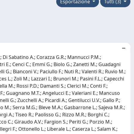
Esportazione
Tutti (3)
 A.; Di Sabatino A.; Corazza G.R.; Mannucci P.M.;
stri E.; Cenci C.; Emmi G.; Biolo G.; Zanetti M.; Guadagni
i G.; Bianconi V.; Paciullo F.; Nuti R.; Valenti R.; Ruvio M.;
es L.; Zoli M.; Lazzari I.; Brunori M.; Pasini F.L.; Capecchi
a M.; Rossi P.D.; Damanti S.; Clerici M.; Conti F.;
e F.; Guagnano M.T.; Angelucci E.; Valeriani E.; Mancuso
li G.; Zucchelli A.; Picardi A.; Gentilucci U.V.; Gallo P.;
bino M.; Serra M.G.; Bleve M.A.; Gasbarrone L.; Sajeva M.R.;
rgi A.; Tiseo R.; Paolisso G.; Rizzo M.R.; Borghi C.;
cco C.; Giraudo A.V.; Fargion S.; Periti G.; Porzio M.;
legri F.; Ottonello L.; Liberale L.; Caserza L.; Salam K.;