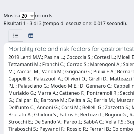
Mostra
records
Risultati 1 - 3 di 3 (tempo di esecuzione: 0.017 secondi).
Mortality rate and risk factors for gastrointest
2019 Lenti M.V.; Pasina L.; Cococcia S.; Cortesi L.; Miceli
Tettamanti M.; Franchi C.; Corrao S.; Marengoni A.; Salerno 
M.; Zaccari M.; Vanoli M.; Grignani G.; Pulixi E.A.; Bernardi
Cappelli S.; Palazzuoli A.; Olivieri O.; Girelli D.; Matteaz
P.L.; Palasciano G.; Modeo M.E.; Di Gennaro C.; Cappellini 
Murialdo G.; Marra A.; Cattaneo F.; Pontremoli R.; Secchi
G.; Calipari D.; Bartone M.; Delitala G.; Berria M.; Muscarit
Dell'unto C.; Annoni G.; Corsi M.; Bellelli G.; Zazzetta S.
Brucato A.; Ghidoni S.; Fabris F.; Bertozzi I.; Bogoni G.; R
Strocchi E.; De Sando V.; Pareo I.; SabbA C.; Vella F.S.; Su
Tiraboschi S.; Peyvandi F.; Rossio R.; Ferrari B.; Colombo G.