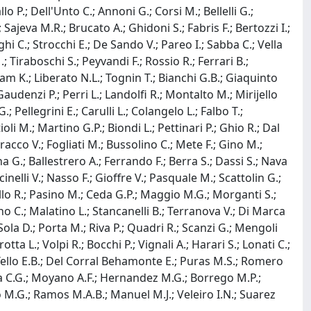
lo P.; Dell'Unto C.; Annoni G.; Corsi M.; Bellelli G.;
Sajeva M.R.; Brucato A.; Ghidoni S.; Fabris F.; Bertozzi I.;
ghi C.; Strocchi E.; De Sando V.; Pareo I.; Sabba C.; Vella
.; Tiraboschi S.; Peyvandi F.; Rossio R.; Ferrari B.;
alam K.; Liberato N.L.; Tognin T.; Bianchi G.B.; Giaquinto
 Gaudenzi P.; Perri L.; Landolfi R.; Montalto M.; Mirijello
 Pellegrini E.; Carulli L.; Colangelo L.; Falbo T.;
oli M.; Martino G.P.; Biondi L.; Pettinari P.; Ghio R.; Dal
Saracco V.; Fogliati M.; Bussolino C.; Mete F.; Gino M.;
na G.; Ballestrero A.; Ferrando F.; Berra S.; Dassi S.; Nava
inelli V.; Nasso F.; Gioffre V.; Pasquale M.; Scattolin G.;
stello R.; Pasino M.; Ceda G.P.; Maggio M.G.; Morganti S.;
ino C.; Malatino L.; Stancanelli B.; Terranova V.; Di Marca
; Sola D.; Porta M.; Riva P.; Quadri R.; Scanzi G.; Mengoli
otta L.; Volpi R.; Bocchi P.; Vignali A.; Harari S.; Lonati C.;
 Tello E.B.; Del Corral Behamonte E.; Puras M.S.; Romero
rra C.G.; Moyano A.F.; Hernandez M.G.; Borrego M.P.;
ro M.G.; Ramos M.A.B.; Manuel M.J.; Veleiro I.N.; Suarez