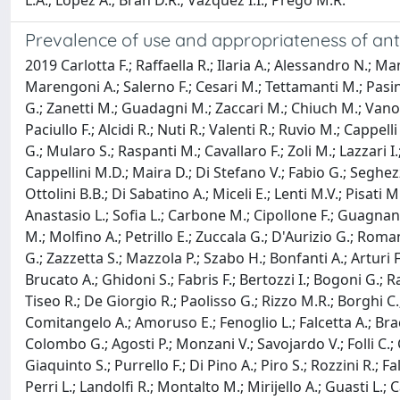
L.A.; Lopez A.; Bran D.R.; Vazquez I.I.; Prego M.R.
Prevalence of use and appropriateness of antid
2019 Carlotta F.; Raffaella R.; Ilaria A.; Alessandro N.; Ma
Marengoni A.; Salerno F.; Cesari M.; Tettamanti M.; Pasina L
G.; Zanetti M.; Guadagni M.; Zaccari M.; Chiuch M.; Vanoli 
Paciullo F.; Alcidi R.; Nuti R.; Valenti R.; Ruvio M.; Cappel
G.; Mularo S.; Raspanti M.; Cavallaro F.; Zoli M.; Lazzari 
Cappellini M.D.; Maira D.; Di Stefano V.; Fabio G.; Seghezz
Ottolini B.B.; Di Sabatino A.; Miceli E.; Lenti M.V.; Pisati
Anastasio L.; Sofia L.; Carbone M.; Cipollone F.; Guagnano 
M.; Molfino A.; Petrillo E.; Zuccala G.; D'Aurizio G.; Romane
G.; Zazzetta S.; Mazzola P.; Szabo H.; Bonfanti A.; Arturi
Brucato A.; Ghidoni S.; Fabris F.; Bertozzi I.; Bogoni G.; R
Tiseo R.; De Giorgio R.; Paolisso G.; Rizzo M.R.; Borghi C.;
Comitangelo A.; Amoruso E.; Fenoglio L.; Falcetta A.; Bracc
Colombo G.; Agosti P.; Monzani V.; Savojardo V.; Folli C.; Ce
Giaquinto S.; Purrello F.; Di Pino A.; Piro S.; Rozzini R.; F
Perri L.; Landolfi R.; Montalto M.; Mirijello A.; Guasti L.; 