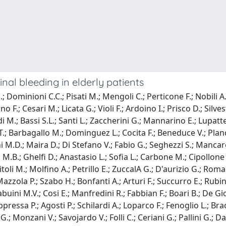
inal bleeding in elderly patients
 E.; Dominioni C.C.; Pisati M.; Mengoli C.; Perticone F.; Nobili
F.; Cesari M.; Licata G.; Violi F.; Ardoino I.; Prisco D.; Silve
 M.; Bassi S.L.; Santi L.; Zaccherini G.; Mannarino E.; Lupattell
zi T.; Barbagallo M.; Dominguez L.; Cocita F.; Beneduce V.; Planc
M.D.; Maira D.; Di Stefano V.; Fabio G.; Seghezzi S.; Mancarell
 M.B.; Ghelfi D.; Anastasio L.; Sofia L.; Carbone M.; Cipollon
oli M.; Molfino A.; Petrillo E.; ZuccalA G.; D'aurizio G.; Romanel
; Mazzola P.; Szabo H.; Bonfanti A.; Arturi F.; Succurro E.; Ru
abuini M.V.; Cosi E.; Manfredini R.; Fabbian F.; Boari B.; De Gio
ppressa P.; Agosti P.; Schilardi A.; Loparco F.; Fenoglio L.; Bra
; Monzani V.; Savojardo V.; Folli C.; Ceriani G.; Pallini G.; Dal