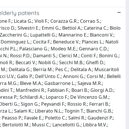
lderly patients
e F.; Licata G.; Violi F.; Corazza G.R.; Corrao S.;
sco D.; Silvestri E.; Emmi G.; Bettiol A.; Caterina C.; Biolo
 Zaccherini G.; Lupattelli G.; Mannarino E.; Bianconi V.;
 M.; Dominguez L.; Cocita F.; Beneduce V.; Plances L.; Natoli
apecchi P.L.; Palasciano G.; Modeo M.E.; Gennaro C.D.;
.; Rossi P.D.; Damanti S.; Clerici M.; Conti F.; Bonini G.;
li R.; Beccati V.; Nobili G.; Secchi M.B.; Ghelfi D.;
.; Delitala G.; Berria M.; Pes C.; Delitala A.; Muscaritoli
ci U.V.; Gallo P.; Dell'Unto C.; Annoni G.; Corsi M.; Bellelli
Serra M.G.; Bleve M.A.; Gasbarrone L.; Sajeva M.R.;
dini T.; Manfredini R.; Fabbian F.; Boari B.; Giorgi A.D.;
ppressa P.; Schilardi A.; Loparco F.; De Vincenzo G.M.;
berti G.; Sigon G.; Peyvandi F.; Rossio R.; Ferrari B.;
erza L.; Salam K.; Liberato N.L.; Tognin T.; Bianchi G.B.;
; Peasso P.; Favale E.; Poletto C.; Salmi R.; Gaudenzi P.;
; Bertolotti M.; Mussi C.; Lancellotti G.; Libbra M.V.;