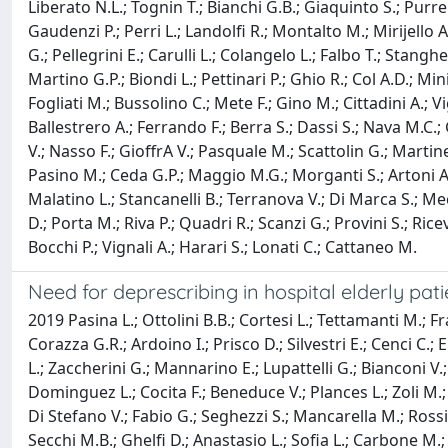
Liberato N.L.; Tognin T.; Bianchi G.B.; Giaquinto S.; Purrell
Gaudenzi P.; Perri L.; Landolfi R.; Montalto M.; Mirijello 
G.; Pellegrini E.; Carulli L.; Colangelo L.; Falbo T.; Stangh
Martino G.P.; Biondi L.; Pettinari P.; Ghio R.; Col A.D.; Min
Fogliati M.; Bussolino C.; Mete F.; Gino M.; Cittadini A.; 
Ballestrero A.; Ferrando F.; Berra S.; Dassi S.; Nava M.C.; 
V.; Nasso F.; GioffrA V.; Pasquale M.; Scattolin G.; Martinell
Pasino M.; Ceda G.P.; Maggio M.G.; Morganti S.; Artoni A.; 
Malatino L.; Stancanelli B.; Terranova V.; Di Marca S.; Meco
D.; Porta M.; Riva P.; Quadri R.; Scanzi G.; Provini S.; Ricev
Bocchi P.; Vignali A.; Harari S.; Lonati C.; Cattaneo M.
Need for deprescribing in hospital elderly pat
2019 Pasina L.; Ottolini B.B.; Cortesi L.; Tettamanti M.; Fr
Corazza G.R.; Ardoino I.; Prisco D.; Silvestri E.; Cenci C.;
L.; Zaccherini G.; Mannarino E.; Lupattelli G.; Bianconi V.; P
Dominguez L.; Cocita F.; Beneduce V.; Plances L.; Zoli M.;
Di Stefano V.; Fabio G.; Seghezzi S.; Mancarella M.; Rossi P
Secchi M.B.; Ghelfi D.; Anastasio L.; Sofia L.; Carbone M.;