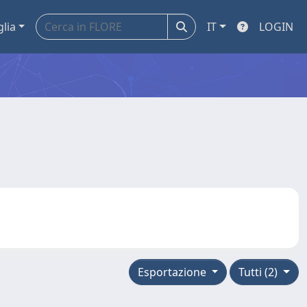
glia
IT
LOGIN
Esportazione
Tutti (2)