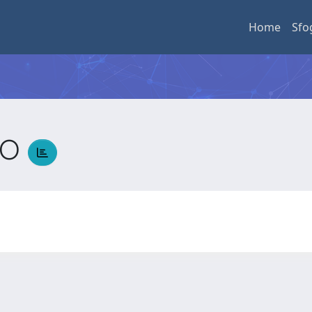
Home
Sfo
LO