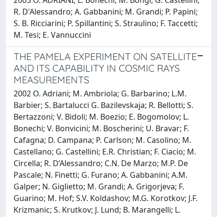
R. D'Alessandro; A. Gabbanini; M. Grandi; P. Papini;
S. B. Ricciarini; P. Spillantini; S. Straulino; F. Taccetti;
M. Tesi; E. Vannuccini
THE PAMELA EXPERIMENT ON SATELLITE
AND ITS CAPABILITY IN COSMIC RAYS
MEASUREMENTS
2002 O. Adriani; M. Ambriola; G. Barbarino; L.M.
Barbier; S. Bartalucci G. Bazilevskaja; R. Bellotti; S.
Bertazzoni; V. Bidoli; M. Boezio; E. Bogomolov; L.
Bonechi; V. Bonvicini; M. Boscherini; U. Bravar; F.
Cafagna; D. Campana; P. Carlson; M. Casolino; M.
Castellano; G. Castellini; E.R. Christian; F. Ciacio; M.
Circella; R. D’Alessandro; C.N. De Marzo; M.P. De
Pascale; N. Finetti; G. Furano; A. Gabbanini; A.M.
Galper; N. Giglietto; M. Grandi; A. Grigorjeva; F.
Guarino; M. Hof; S.V. Koldashov; M.G. Korotkov; J.F.
Krizmanic; S. Krutkov; J. Lund; B. Marangelli; L.