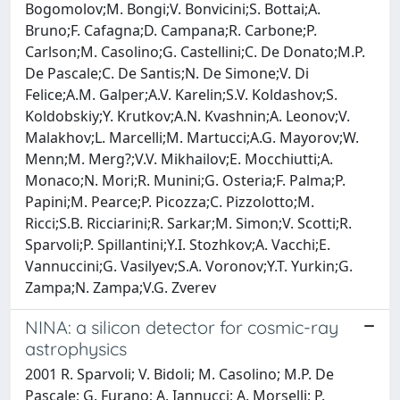
Bogomolov;M. Bongi;V. Bonvicini;S. Bottai;A.
Bruno;F. Cafagna;D. Campana;R. Carbone;P.
Carlson;M. Casolino;G. Castellini;C. De Donato;M.P.
De Pascale;C. De Santis;N. De Simone;V. Di
Felice;A.M. Galper;A.V. Karelin;S.V. Koldashov;S.
Koldobskiy;Y. Krutkov;A.N. Kvashnin;A. Leonov;V.
Malakhov;L. Marcelli;M. Martucci;A.G. Mayorov;W.
Menn;M. Merg?;V.V. Mikhailov;E. Mocchiutti;A.
Monaco;N. Mori;R. Munini;G. Osteria;F. Palma;P.
Papini;M. Pearce;P. Picozza;C. Pizzolotto;M.
Ricci;S.B. Ricciarini;R. Sarkar;M. Simon;V. Scotti;R.
Sparvoli;P. Spillantini;Y.I. Stozhkov;A. Vacchi;E.
Vannuccini;G. Vasilyev;S.A. Voronov;Y.T. Yurkin;G.
Zampa;N. Zampa;V.G. Zverev
NINA: a silicon detector for cosmic-ray
astrophysics
2001 R. Sparvoli; V. Bidoli; M. Casolino; M.P. De
Pascale; G. Furano; A. Iannucci; A. Morselli; P.