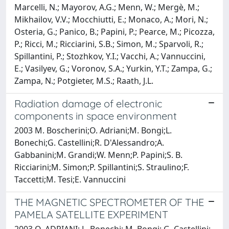
Marcelli, N.; Mayorov, A.G.; Menn, W.; Mergè, M.;
Mikhailov, V.V.; Mocchiutti, E.; Monaco, A.; Mori, N.;
Osteria, G.; Panico, B.; Papini, P.; Pearce, M.; Picozza,
P.; Ricci, M.; Ricciarini, S.B.; Simon, M.; Sparvoli, R.;
Spillantini, P.; Stozhkov, Y.I.; Vacchi, A.; Vannuccini,
E.; Vasilyev, G.; Voronov, S.A.; Yurkin, Y.T.; Zampa, G.;
Zampa, N.; Potgieter, M.S.; Raath, J.L.
Radiation damage of electronic
components in space environment
2003 M. Boscherini;O. Adriani;M. Bongi;L.
Bonechi;G. Castellini;R. D'Alessandro;A.
Gabbanini;M. Grandi;W. Menn;P. Papini;S. B.
Ricciarini;M. Simon;P. Spillantini;S. Straulino;F.
Taccetti;M. Tesi;E. Vannuccini
THE MAGNETIC SPECTROMETER OF THE
PAMELA SATELLITE EXPERIMENT
2003 O. ADRIANI; L. Bonechi; M. Bongi; G. Castellini;