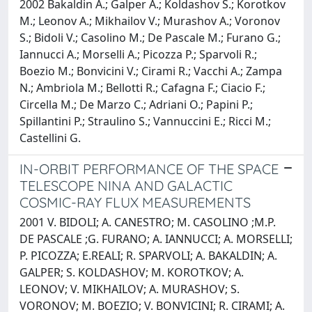
2002 Bakaldin A.; Galper A.; Koldashov S.; Korotkov
M.; Leonov A.; Mikhailov V.; Murashov A.; Voronov
S.; Bidoli V.; Casolino M.; De Pascale M.; Furano G.;
Iannucci A.; Morselli A.; Picozza P.; Sparvoli R.;
Boezio M.; Bonvicini V.; Cirami R.; Vacchi A.; Zampa
N.; Ambriola M.; Bellotti R.; Cafagna F.; Ciacio F.;
Circella M.; De Marzo C.; Adriani O.; Papini P.;
Spillantini P.; Straulino S.; Vannuccini E.; Ricci M.;
Castellini G.
IN-ORBIT PERFORMANCE OF THE SPACE
TELESCOPE NINA AND GALACTIC
COSMIC-RAY FLUX MEASUREMENTS
2001 V. BIDOLI; A. CANESTRO; M. CASOLINO ;M.P.
DE PASCALE ;G. FURANO; A. IANNUCCI; A. MORSELLI;
P. PICOZZA; E.REALI; R. SPARVOLI; A. BAKALDIN; A.
GALPER; S. KOLDASHOV; M. KOROTKOV; A.
LEONOV; V. MIKHAILOV; A. MURASHOV; S.
VORONOV; M. BOEZIO; V. BONVICINI; R. CIRAMI; A.