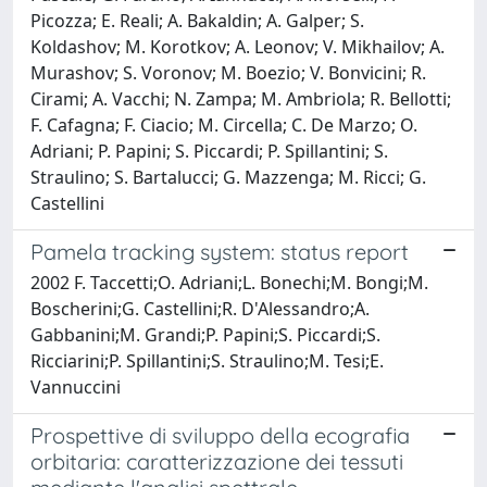
Picozza; E. Reali; A. Bakaldin; A. Galper; S.
Koldashov; M. Korotkov; A. Leonov; V. Mikhailov; A.
Murashov; S. Voronov; M. Boezio; V. Bonvicini; R.
Cirami; A. Vacchi; N. Zampa; M. Ambriola; R. Bellotti;
F. Cafagna; F. Ciacio; M. Circella; C. De Marzo; O.
Adriani; P. Papini; S. Piccardi; P. Spillantini; S.
Straulino; S. Bartalucci; G. Mazzenga; M. Ricci; G.
Castellini
Pamela tracking system: status report
2002 F. Taccetti;O. Adriani;L. Bonechi;M. Bongi;M.
Boscherini;G. Castellini;R. D'Alessandro;A.
Gabbanini;M. Grandi;P. Papini;S. Piccardi;S.
Ricciarini;P. Spillantini;S. Straulino;M. Tesi;E.
Vannuccini
Prospettive di sviluppo della ecografia
orbitaria: caratterizzazione dei tessuti