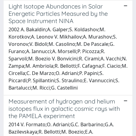
Light Isotope Abundances in Solar
Energetic Particles Measured by the
Space Instrument NINA
2002 A. Bakaldin;A. Galper;S. Koldashov;M.
Korotkov;A. Leonov V. Mikhailov;A. Murashov;S.
Voronov;V. Bidoli;M. Casolino;M. De Pascale;G.
Furano;A. Iannucci;A. Morselli;P. Picozza;R.
Sparvoli;M. Boezio V. Bonvicini;R. Cirami;A. Vacchi;N.
Zampa;M. Ambriola;R. Bellotti;F. Cafagna;F. Ciacio;M.
Circella;C. De Marzo;O. Adriani;P. Papini;S.
Piccardi;P. Spillantini;S. Straulino;E. Vannuccini;S.
Bartalucci;M. Ricci;G. Castellini
Measurement of hydrogen and helium
isotopes flux in galactic cosmic rays with
the PAMELA experiment
2014 V. Formato;O. Adriani;G.C. Barbarino;G.A.
Bazilevskaya;R. Bellotti;M. Boezio;E.A.