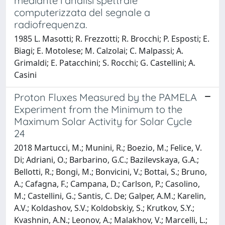
mediante l'analisi spettrale
computerizzata del segnale a
radiofrequenza.
1985 L. Masotti; R. Frezzotti; R. Brocchi; P. Esposti; E.
Biagi; E. Motolese; M. Calzolai; C. Malpassi; A.
Grimaldi; E. Patacchini; S. Rocchi; G. Castellini; A.
Casini
Proton Fluxes Measured by the PAMELA
Experiment from the Minimum to the
Maximum Solar Activity for Solar Cycle
24
2018 Martucci, M.; Munini, R.; Boezio, M.; Felice, V.
Di; Adriani, O.; Barbarino, G.C.; Bazilevskaya, G.A.;
Bellotti, R.; Bongi, M.; Bonvicini, V.; Bottai, S.; Bruno,
A.; Cafagna, F.; Campana, D.; Carlson, P.; Casolino,
M.; Castellini, G.; Santis, C. De; Galper, A.M.; Karelin,
A.V.; Koldashov, S.V.; Koldobskiy, S.; Krutkov, S.Y.;
Kvashnin, A.N.; Leonov, A.; Malakhov, V.; Marcelli, L.;