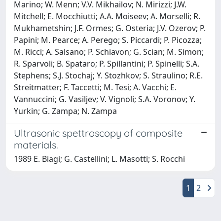
Marino; W. Menn; V.V. Mikhailov; N. Mirizzi; J.W.
Mitchell; E. Mocchiutti; A.A. Moiseev; A. Morselli; R.
Mukhametshin; J.F. Ormes; G. Osteria; J.V. Ozerov; P.
Papini; M. Pearce; A. Perego; S. Piccardi; P. Picozza;
M. Ricci; A. Salsano; P. Schiavon; G. Scian; M. Simon;
R. Sparvoli; B. Spataro; P. Spillantini; P. Spinelli; S.A.
Stephens; S.J. Stochaj; Y. Stozhkov; S. Straulino; R.E.
Streitmatter; F. Taccetti; M. Tesi; A. Vacchi; E.
Vannuccini; G. Vasiljev; V. Vignoli; S.A. Voronov; Y.
Yurkin; G. Zampa; N. Zampa
Ultrasonic spettroscopy of composite
materials.
1989 E. Biagi; G. Castellini; L. Masotti; S. Rocchi
1
2