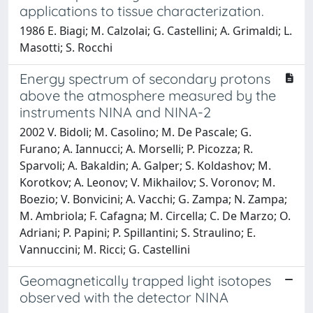
applications to tissue characterization.
1986 E. Biagi; M. Calzolai; G. Castellini; A. Grimaldi; L.
Masotti; S. Rocchi
Energy spectrum of secondary protons
above the atmosphere measured by the
instruments NINA and NINA-2
2002 V. Bidoli; M. Casolino; M. De Pascale; G.
Furano; A. Iannucci; A. Morselli; P. Picozza; R.
Sparvoli; A. Bakaldin; A. Galper; S. Koldashov; M.
Korotkov; A. Leonov; V. Mikhailov; S. Voronov; M.
Boezio; V. Bonvicini; A. Vacchi; G. Zampa; N. Zampa;
M. Ambriola; F. Cafagna; M. Circella; C. De Marzo; O.
Adriani; P. Papini; P. Spillantini; S. Straulino; E.
Vannuccini; M. Ricci; G. Castellini
Geomagnetically trapped light isotopes
observed with the detector NINA