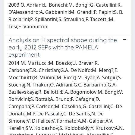
2003 O. Adriani;L. Bonechi;M. Bongi;G. Castellini;R.
D'Alessandro;A. Gabbanini;M. Grandi;P. Papini;S. B.
Ricciarini;P. Spillantini;S. Straulino;F. Taccetti;M.
Tesi;E. Vannuccini
Analysis on H spectral shape during the
early 2012 SEPs with the PAMELA
experiment
2014 M. Martucci;M. Boezio;U. Bravar;R.
Carbone;E.R. Christian;G.A. De Nolfo;M. Merg?;E.
Mocchiutti;R. Munini;M. Ricci;J.M. Ryan;A. Sotgiu;S.
Stochaj;N. Thakur;O. Adriani;G.C. Barbarino;G.A.
Bazilevskaya;R. Bellotti;E.A. Bogomolov;M. Bongi;V.
Bonvicini;S. Bottai;A. Bruno;F. Cafagna;D.
Campana;P. Carlson;M. Casolino;G. Castellini;C. De
Donato;M.P. De Pascale;C. De Santis;N. De
Simone;V. Di Felice;V. Formato;A.M. Galper;A.V.
Karelin;S.V. Koldashov;S. Koldobskiy;Y. Krutkov;A.N.