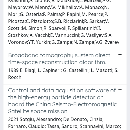
Kvashnin;A. Leonov;V. Malakhov;L. Marcelli;A.G.
Mayorov;W. Menn;V.V. Mikhailov;A. Monaco;N.
Mori;G. Osteria;F. Palma;P. Papini;M. Pearce;P.
Picozza;C. Pizzolotto;S.B. Ricciarini;R. Sarkar;V.
Scotti;M. Simon;R. Sparvoli;P. Spillantini;Y.I.
Stozhkov;A. Vacchi;E. Vannuccini;G. Vasilyev;S.A.
Voronov;Y.T. Yurkin;G. Zampa;N. Zampa;V.G. Zverev
Broadband tomography system direct
time-space reconstruction algorithm.
1989 E. Biagi; L. Capineri; G. Castellini; L. Masotti; S.
Rocchi
Control and data acquisition software of
the high‐energy particle detector on
board the China Seismo‐Electromagnetic
Satellite space mission
2021 Sotgiu, Alessandro; De Donato, Cinzia;
Fornaro, Claudio; Tassa, Sandro; Scannavini, Marco;