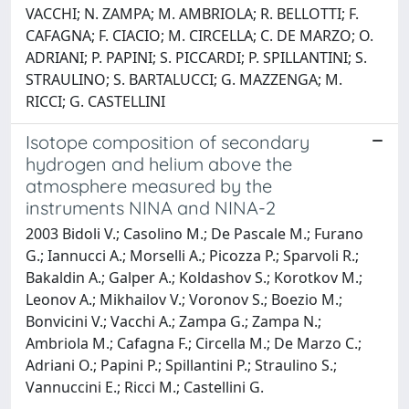
VACCHI; N. ZAMPA; M. AMBRIOLA; R. BELLOTTI; F.
CAFAGNA; F. CIACIO; M. CIRCELLA; C. DE MARZO; O.
ADRIANI; P. PAPINI; S. PICCARDI; P. SPILLANTINI; S.
STRAULINO; S. BARTALUCCI; G. MAZZENGA; M.
RICCI; G. CASTELLINI
Isotope composition of secondary
hydrogen and helium above the
atmosphere measured by the
instruments NINA and NINA-2
2003 Bidoli V.; Casolino M.; De Pascale M.; Furano
G.; Iannucci A.; Morselli A.; Picozza P.; Sparvoli R.;
Bakaldin A.; Galper A.; Koldashov S.; Korotkov M.;
Leonov A.; Mikhailov V.; Voronov S.; Boezio M.;
Bonvicini V.; Vacchi A.; Zampa G.; Zampa N.;
Ambriola M.; Cafagna F.; Circella M.; De Marzo C.;
Adriani O.; Papini P.; Spillantini P.; Straulino S.;
Vannuccini E.; Ricci M.; Castellini G.