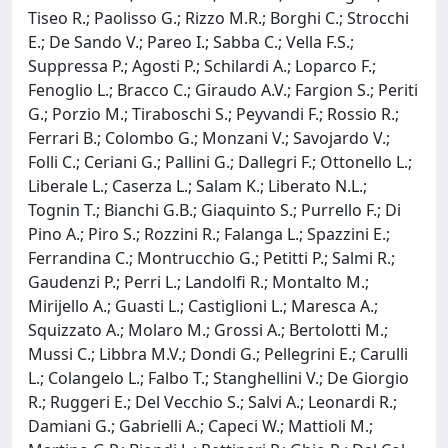
Tiseo R.; Paolisso G.; Rizzo M.R.; Borghi C.; Strocchi
E.; De Sando V.; Pareo I.; Sabba C.; Vella F.S.;
Suppressa P.; Agosti P.; Schilardi A.; Loparco F.;
Fenoglio L.; Bracco C.; Giraudo A.V.; Fargion S.; Periti
G.; Porzio M.; Tiraboschi S.; Peyvandi F.; Rossio R.;
Ferrari B.; Colombo G.; Monzani V.; Savojardo V.;
Folli C.; Ceriani G.; Pallini G.; Dallegri F.; Ottonello L.;
Liberale L.; Caserza L.; Salam K.; Liberato N.L.;
Tognin T.; Bianchi G.B.; Giaquinto S.; Purrello F.; Di
Pino A.; Piro S.; Rozzini R.; Falanga L.; Spazzini E.;
Ferrandina C.; Montrucchio G.; Petitti P.; Salmi R.;
Gaudenzi P.; Perri L.; Landolfi R.; Montalto M.;
Mirijello A.; Guasti L.; Castiglioni L.; Maresca A.;
Squizzato A.; Molaro M.; Grossi A.; Bertolotti M.;
Mussi C.; Libbra M.V.; Dondi G.; Pellegrini E.; Carulli
L.; Colangelo L.; Falbo T.; Stanghellini V.; De Giorgio
R.; Ruggeri E.; Del Vecchio S.; Salvi A.; Leonardi R.;
Damiani G.; Gabrielli A.; Capeci W.; Mattioli M.;