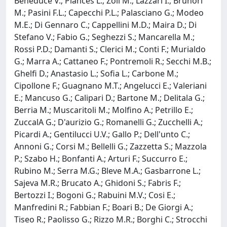
Beneduce V.; Plances L.; Zoli M.; Lazzari I.; Brunori
M.; Pasini F.L.; Capecchi P.L.; Palasciano G.; Modeo
M.E.; Di Gennaro C.; Cappellini M.D.; Maira D.; Di
Stefano V.; Fabio G.; Seghezzi S.; Mancarella M.;
Rossi P.D.; Damanti S.; Clerici M.; Conti F.; Murialdo
G.; Marra A.; Cattaneo F.; Pontremoli R.; Secchi M.B.;
Ghelfi D.; Anastasio L.; Sofia L.; Carbone M.;
Cipollone F.; Guagnano M.T.; Angelucci E.; Valeriani
E.; Mancuso G.; Calipari D.; Bartone M.; Delitala G.;
Berria M.; Muscaritoli M.; Molfino A.; Petrillo E.;
ZuccalA G.; D'aurizio G.; Romanelli G.; Zucchelli A.;
Picardi A.; Gentilucci U.V.; Gallo P.; Dell'unto C.;
Annoni G.; Corsi M.; Bellelli G.; Zazzetta S.; Mazzola
P.; Szabo H.; Bonfanti A.; Arturi F.; Succurro E.;
Rubino M.; Serra M.G.; Bleve M.A.; Gasbarrone L.;
Sajeva M.R.; Brucato A.; Ghidoni S.; Fabris F.;
Bertozzi I.; Bogoni G.; Rabuini M.V.; Cosi E.;
Manfredini R.; Fabbian F.; Boari B.; De Giorgi A.;
Tiseo R.; Paolisso G.; Rizzo M.R.; Borghi C.; Strocchi