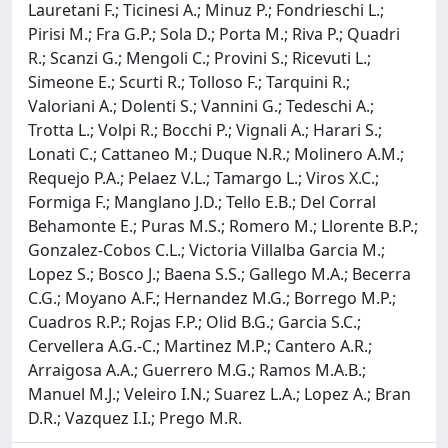
Lauretani F.; Ticinesi A.; Minuz P.; Fondrieschi L.;
Pirisi M.; Fra G.P.; Sola D.; Porta M.; Riva P.; Quadri
R.; Scanzi G.; Mengoli C.; Provini S.; Ricevuti L.;
Simeone E.; Scurti R.; Tolloso F.; Tarquini R.;
Valoriani A.; Dolenti S.; Vannini G.; Tedeschi A.;
Trotta L.; Volpi R.; Bocchi P.; Vignali A.; Harari S.;
Lonati C.; Cattaneo M.; Duque N.R.; Molinero A.M.;
Requejo P.A.; Pelaez V.L.; Tamargo L.; Viros X.C.;
Formiga F.; Manglano J.D.; Tello E.B.; Del Corral
Behamonte E.; Puras M.S.; Romero M.; Llorente B.P.;
Gonzalez-Cobos C.L.; Victoria Villalba Garcia M.;
Lopez S.; Bosco J.; Baena S.S.; Gallego M.A.; Becerra
C.G.; Moyano A.F.; Hernandez M.G.; Borrego M.P.;
Cuadros R.P.; Rojas F.P.; Olid B.G.; Garcia S.C.;
Cervellera A.G.-C.; Martinez M.P.; Cantero A.R.;
Arraigosa A.A.; Guerrero M.G.; Ramos M.A.B.;
Manuel M.J.; Veleiro I.N.; Suarez L.A.; Lopez A.; Bran
D.R.; Vazquez I.I.; Prego M.R.