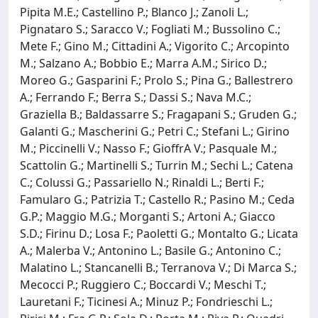
Pipita M.E.; Castellino P.; Blanco J.; Zanoli L.;
Pignataro S.; Saracco V.; Fogliati M.; Bussolino C.;
Mete F.; Gino M.; Cittadini A.; Vigorito C.; Arcopinto
M.; Salzano A.; Bobbio E.; Marra A.M.; Sirico D.;
Moreo G.; Gasparini F.; Prolo S.; Pina G.; Ballestrero
A.; Ferrando F.; Berra S.; Dassi S.; Nava M.C.;
Graziella B.; Baldassarre S.; Fragapani S.; Gruden G.;
Galanti G.; Mascherini G.; Petri C.; Stefani L.; Girino
M.; Piccinelli V.; Nasso F.; GioffrA V.; Pasquale M.;
Scattolin G.; Martinelli S.; Turrin M.; Sechi L.; Catena
C.; Colussi G.; Passariello N.; Rinaldi L.; Berti F.;
Famularo G.; Patrizia T.; Castello R.; Pasino M.; Ceda
G.P.; Maggio M.G.; Morganti S.; Artoni A.; Giacco
S.D.; Firinu D.; Losa F.; Paoletti G.; Montalto G.; Licata
A.; Malerba V.; Antonino L.; Basile G.; Antonino C.;
Malatino L.; Stancanelli B.; Terranova V.; Di Marca S.;
Mecocci P.; Ruggiero C.; Boccardi V.; Meschi T.;
Lauretani F.; Ticinesi A.; Minuz P.; Fondrieschi L.;