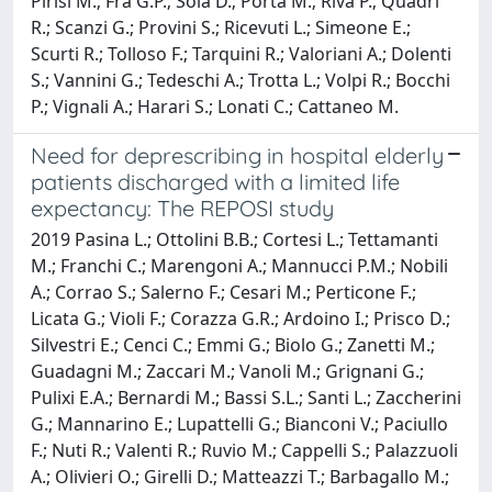
Pirisi M.; Fra G.P.; Sola D.; Porta M.; Riva P.; Quadri
R.; Scanzi G.; Provini S.; Ricevuti L.; Simeone E.;
Scurti R.; Tolloso F.; Tarquini R.; Valoriani A.; Dolenti
S.; Vannini G.; Tedeschi A.; Trotta L.; Volpi R.; Bocchi
P.; Vignali A.; Harari S.; Lonati C.; Cattaneo M.
Need for deprescribing in hospital elderly
patients discharged with a limited life
expectancy: The REPOSI study
2019 Pasina L.; Ottolini B.B.; Cortesi L.; Tettamanti
M.; Franchi C.; Marengoni A.; Mannucci P.M.; Nobili
A.; Corrao S.; Salerno F.; Cesari M.; Perticone F.;
Licata G.; Violi F.; Corazza G.R.; Ardoino I.; Prisco D.;
Silvestri E.; Cenci C.; Emmi G.; Biolo G.; Zanetti M.;
Guadagni M.; Zaccari M.; Vanoli M.; Grignani G.;
Pulixi E.A.; Bernardi M.; Bassi S.L.; Santi L.; Zaccherini
G.; Mannarino E.; Lupattelli G.; Bianconi V.; Paciullo
F.; Nuti R.; Valenti R.; Ruvio M.; Cappelli S.; Palazzuoli
A.; Olivieri O.; Girelli D.; Matteazzi T.; Barbagallo M.;