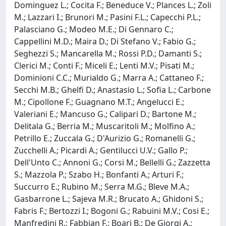
Dominguez L.; Cocita F.; Beneduce V.; Plances L.; Zoli
M.; Lazzari I.; Brunori M.; Pasini F.L.; Capecchi P.L.;
Palasciano G.; Modeo M.E.; Di Gennaro C.;
Cappellini M.D.; Maira D.; Di Stefano V.; Fabio G.;
Seghezzi S.; Mancarella M.; Rossi P.D.; Damanti S.;
Clerici M.; Conti F.; Miceli E.; Lenti M.V.; Pisati M.;
Dominioni C.C.; Murialdo G.; Marra A.; Cattaneo F.;
Secchi M.B.; Ghelfi D.; Anastasio L.; Sofia L.; Carbone
M.; Cipollone F.; Guagnano M.T.; Angelucci E.;
Valeriani E.; Mancuso G.; Calipari D.; Bartone M.;
Delitala G.; Berria M.; Muscaritoli M.; Molfino A.;
Petrillo E.; Zuccala G.; D'Aurizio G.; Romanelli G.;
Zucchelli A.; Picardi A.; Gentilucci U.V.; Gallo P.;
Dell'Unto C.; Annoni G.; Corsi M.; Bellelli G.; Zazzetta
S.; Mazzola P.; Szabo H.; Bonfanti A.; Arturi F.;
Succurro E.; Rubino M.; Serra M.G.; Bleve M.A.;
Gasbarrone L.; Sajeva M.R.; Brucato A.; Ghidoni S.;
Fabris F.; Bertozzi I.; Bogoni G.; Rabuini M.V.; Cosi E.;
Manfredini R.; Fabbian F.; Boari B.; De Giorgi A.;