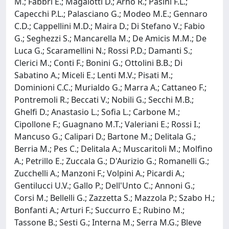
M.; Fabbri E.; Magalotti D.; Arno R.; Pasini F.L.;
Capecchi P.L.; Palasciano G.; Modeo M.E.; Gennaro
C.D.; Cappellini M.D.; Maira D.; Di Stefano V.; Fabio
G.; Seghezzi S.; Mancarella M.; De Amicis M.M.; De
Luca G.; Scaramellini N.; Rossi P.D.; Damanti S.;
Clerici M.; Conti F.; Bonini G.; Ottolini B.B.; Di
Sabatino A.; Miceli E.; Lenti M.V.; Pisati M.;
Dominioni C.C.; Murialdo G.; Marra A.; Cattaneo F.;
Pontremoli R.; Beccati V.; Nobili G.; Secchi M.B.;
Ghelfi D.; Anastasio L.; Sofia L.; Carbone M.;
Cipollone F.; Guagnano M.T.; Valeriani E.; Rossi I.;
Mancuso G.; Calipari D.; Bartone M.; Delitala G.;
Berria M.; Pes C.; Delitala A.; Muscaritoli M.; Molfino
A.; Petrillo E.; Zuccala G.; D'Aurizio G.; Romanelli G.;
Zucchelli A.; Manzoni F.; Volpini A.; Picardi A.;
Gentilucci U.V.; Gallo P.; Dell'Unto C.; Annoni G.;
Corsi M.; Bellelli G.; Zazzetta S.; Mazzola P.; Szabo H.;
Bonfanti A.; Arturi F.; Succurro E.; Rubino M.;
Tassone B.; Sesti G.; Interna M.; Serra M.G.; Bleve