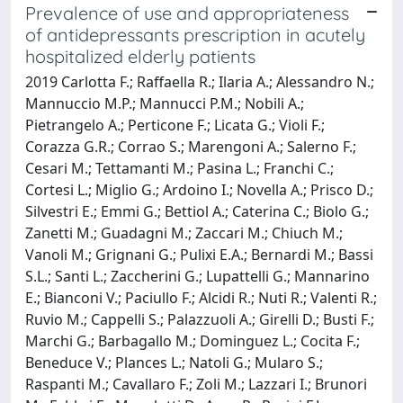
Prevalence of use and appropriateness
of antidepressants prescription in acutely
hospitalized elderly patients
2019 Carlotta F.; Raffaella R.; Ilaria A.; Alessandro N.;
Mannuccio M.P.; Mannucci P.M.; Nobili A.;
Pietrangelo A.; Perticone F.; Licata G.; Violi F.;
Corazza G.R.; Corrao S.; Marengoni A.; Salerno F.;
Cesari M.; Tettamanti M.; Pasina L.; Franchi C.;
Cortesi L.; Miglio G.; Ardoino I.; Novella A.; Prisco D.;
Silvestri E.; Emmi G.; Bettiol A.; Caterina C.; Biolo G.;
Zanetti M.; Guadagni M.; Zaccari M.; Chiuch M.;
Vanoli M.; Grignani G.; Pulixi E.A.; Bernardi M.; Bassi
S.L.; Santi L.; Zaccherini G.; Lupattelli G.; Mannarino
E.; Bianconi V.; Paciullo F.; Alcidi R.; Nuti R.; Valenti R.;
Ruvio M.; Cappelli S.; Palazzuoli A.; Girelli D.; Busti F.;
Marchi G.; Barbagallo M.; Dominguez L.; Cocita F.;
Beneduce V.; Plances L.; Natoli G.; Mularo S.;
Raspanti M.; Cavallaro F.; Zoli M.; Lazzari I.; Brunori