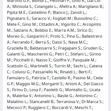
Martino G.P.; Biondi L.; Pettinari P.; Ghio R.; Dal Col
A.; Minisola S.; Colangelo L.; Afeltra A.; Marigliano B.;
Pipita M.E.; Castellino P.; Blanco J.; Zanoli L.;
Pignataro S.; Saracco V.; Fogliati M.; Bussolino C.;
Mete F.; Gino M.; Cittadini A.; Vigorito C.; Arcopinto
M.; Salzano A.; Bobbio E.; Marra A.M.; Sirico D.;
Moreo G.; Gasparini F.; Prolo S.; Pina G.; Ballestrero
A.; Ferrando F.; Berra S.; Dassi S.; Nava M.C.;
Graziella B.; Baldassarre S.; Fragapani S.; Gruden G.;
Galanti G.; Mascherini G.; Petri C.; Stefani L.; Girino
M.; Piccinelli V.; Nasso F.; Gioffre V.; Pasquale M.;
Scattolin G.; Martinelli S.; Turrin M.; Sechi L.; Catena
C.; Colussi G.; Passariello N.; Rinaldi L.; Berti F.;
Famularo G.; Patrizia T.; Castello R.; Pasino M.; Ceda
G.P.; Maggio M.G.; Morganti S.; Artoni A.; Del Giacco
S.; Firinu D.; Losa F.; Paoletti G.; Montalto G.; Licata
A.; Malerba V.; Antonino L.; Basile G.; Antonino C.;
Malatino L.; Stancanelli B.; Terranova V.; Di Marca S.;
Mecocci P.; Ruggiero C.; Boccardi V.; Meschi T.;