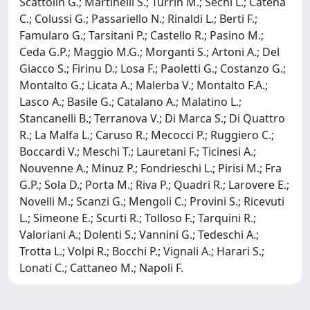
Scattolin G.; Martinelli S.; Turrin M.; Sechi L.; Catena
C.; Colussi G.; Passariello N.; Rinaldi L.; Berti F.;
Famularo G.; Tarsitani P.; Castello R.; Pasino M.;
Ceda G.P.; Maggio M.G.; Morganti S.; Artoni A.; Del
Giacco S.; Firinu D.; Losa F.; Paoletti G.; Costanzo G.;
Montalto G.; Licata A.; Malerba V.; Montalto F.A.;
Lasco A.; Basile G.; Catalano A.; Malatino L.;
Stancanelli B.; Terranova V.; Di Marca S.; Di Quattro
R.; La Malfa L.; Caruso R.; Mecocci P.; Ruggiero C.;
Boccardi V.; Meschi T.; Lauretani F.; Ticinesi A.;
Nouvenne A.; Minuz P.; Fondrieschi L.; Pirisi M.; Fra
G.P.; Sola D.; Porta M.; Riva P.; Quadri R.; Larovere E.;
Novelli M.; Scanzi G.; Mengoli C.; Provini S.; Ricevuti
L.; Simeone E.; Scurti R.; Tolloso F.; Tarquini R.;
Valoriani A.; Dolenti S.; Vannini G.; Tedeschi A.;
Trotta L.; Volpi R.; Bocchi P.; Vignali A.; Harari S.;
Lonati C.; Cattaneo M.; Napoli F.