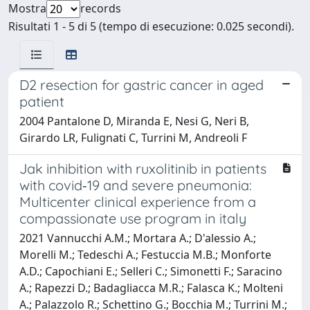
Mostra
records
Risultati 1 - 5 di 5 (tempo di esecuzione: 0.025 secondi).
D2 resection for gastric cancer in aged
patient
2004 Pantalone D, Miranda E, Nesi G, Neri B,
Girardo LR, Fulignati C, Turrini M, Andreoli F
Jak inhibition with ruxolitinib in patients
with covid‐19 and severe pneumonia:
Multicenter clinical experience from a
compassionate use program in italy
2021 Vannucchi A.M.; Mortara A.; D'alessio A.;
Morelli M.; Tedeschi A.; Festuccia M.B.; Monforte
A.D.; Capochiani E.; Selleri C.; Simonetti F.; Saracino
A.; Rapezzi D.; Badagliacca M.R.; Falasca K.; Molteni
A.; Palazzolo R.; Schettino G.; Bocchia M.; Turrini M.;