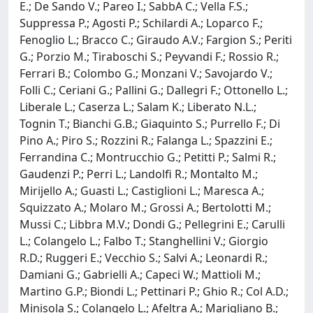
E.; De Sando V.; Pareo I.; SabbA C.; Vella F.S.;
Suppressa P.; Agosti P.; Schilardi A.; Loparco F.;
Fenoglio L.; Bracco C.; Giraudo A.V.; Fargion S.; Periti
G.; Porzio M.; Tiraboschi S.; Peyvandi F.; Rossio R.;
Ferrari B.; Colombo G.; Monzani V.; Savojardo V.;
Folli C.; Ceriani G.; Pallini G.; Dallegri F.; Ottonello L.;
Liberale L.; Caserza L.; Salam K.; Liberato N.L.;
Tognin T.; Bianchi G.B.; Giaquinto S.; Purrello F.; Di
Pino A.; Piro S.; Rozzini R.; Falanga L.; Spazzini E.;
Ferrandina C.; Montrucchio G.; Petitti P.; Salmi R.;
Gaudenzi P.; Perri L.; Landolfi R.; Montalto M.;
Mirijello A.; Guasti L.; Castiglioni L.; Maresca A.;
Squizzato A.; Molaro M.; Grossi A.; Bertolotti M.;
Mussi C.; Libbra M.V.; Dondi G.; Pellegrini E.; Carulli
L.; Colangelo L.; Falbo T.; Stanghellini V.; Giorgio
R.D.; Ruggeri E.; Vecchio S.; Salvi A.; Leonardi R.;
Damiani G.; Gabrielli A.; Capeci W.; Mattioli M.;
Martino G.P.; Biondi L.; Pettinari P.; Ghio R.; Col A.D.;
Minisola S.; Colangelo L.; Afeltra A.; Marigliano B.;