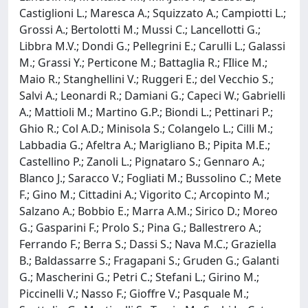
Castiglioni L.; Maresca A.; Squizzato A.; Campiotti L.;
Grossi A.; Bertolotti M.; Mussi C.; Lancellotti G.;
Libbra M.V.; Dondi G.; Pellegrini E.; Carulli L.; Galassi
M.; Grassi Y.; Perticone M.; Battaglia R.; FIlice M.;
Maio R.; Stanghellini V.; Ruggeri E.; del Vecchio S.;
Salvi A.; Leonardi R.; Damiani G.; Capeci W.; Gabrielli
A.; Mattioli M.; Martino G.P.; Biondi L.; Pettinari P.;
Ghio R.; Col A.D.; Minisola S.; Colangelo L.; Cilli M.;
Labbadia G.; Afeltra A.; Marigliano B.; Pipita M.E.;
Castellino P.; Zanoli L.; Pignataro S.; Gennaro A.;
Blanco J.; Saracco V.; Fogliati M.; Bussolino C.; Mete
F.; Gino M.; Cittadini A.; Vigorito C.; Arcopinto M.;
Salzano A.; Bobbio E.; Marra A.M.; Sirico D.; Moreo
G.; Gasparini F.; Prolo S.; Pina G.; Ballestrero A.;
Ferrando F.; Berra S.; Dassi S.; Nava M.C.; Graziella
B.; Baldassarre S.; Fragapani S.; Gruden G.; Galanti
G.; Mascherini G.; Petri C.; Stefani L.; Girino M.;
Piccinelli V.; Nasso F.; Gioffre V.; Pasquale M.;