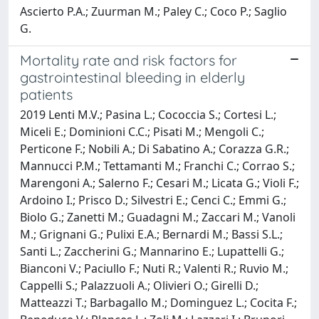
Ascierto P.A.; Zuurman M.; Paley C.; Coco P.; Saglio
G.
Mortality rate and risk factors for
gastrointestinal bleeding in elderly
patients
2019 Lenti M.V.; Pasina L.; Cococcia S.; Cortesi L.;
Miceli E.; Dominioni C.C.; Pisati M.; Mengoli C.;
Perticone F.; Nobili A.; Di Sabatino A.; Corazza G.R.;
Mannucci P.M.; Tettamanti M.; Franchi C.; Corrao S.;
Marengoni A.; Salerno F.; Cesari M.; Licata G.; Violi F.;
Ardoino I.; Prisco D.; Silvestri E.; Cenci C.; Emmi G.;
Biolo G.; Zanetti M.; Guadagni M.; Zaccari M.; Vanoli
M.; Grignani G.; Pulixi E.A.; Bernardi M.; Bassi S.L.;
Santi L.; Zaccherini G.; Mannarino E.; Lupattelli G.;
Bianconi V.; Paciullo F.; Nuti R.; Valenti R.; Ruvio M.;
Cappelli S.; Palazzuoli A.; Olivieri O.; Girelli D.;
Matteazzi T.; Barbagallo M.; Dominguez L.; Cocita F.;