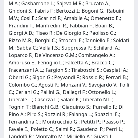
M.A.; Gasbarrone L.; Sajeva M.R.; Brucato A.;
Ghidoni S.; Fabris F.; Bertozzi I.; Bogoni G.; Rabuini
M.V.; Cosi E.; Scarinzi P.; Amabile A.; Omenetto E.;
Prandini T.; Manfredini R.; Fabbian F.; Boari B.;
Giorgi A.D.; Tiseo R.; De Giorgio R.; Paolisso G.;
Rizzo M.R.; Borghi C.; Strocchi E.; Ianniello E.; Soldati
M.; Sabba C.; Vella F.S.; Suppressa P.; Schilardi A.;
Loparco F.; De Vincenzo G.M.; Comitangelo A.;
Amoruso E.; Fenoglio L.; Falcetta A.; Bracco C.;
Fracanzani A.L.; Fargion S.; Tiraboschi S.; Cespiati A.;
Oberti G.; Sigon G.; Peyvandi F.; Rossio R.; Ferrari B.;
Colombo G.; Agosti P.; Monzani V.; Savojardo V.; Folli
C.; Ceriani G.; Pallini G.; Dallegri F.; Ottonello L.;
Liberale L.; Caserza L.; Salam K.; Liberato N.L.;
Tognin T.; Bianchi G.B.; Giaquinto S.; Purrello F.; Di
Pino A.; Piro S.; Rozzini R.; Falanga L.; Spazzini E.;
Ferrandina C.; Montrucchio G.; Petitti P.; Peasso P.;
Favale E.; Poletto C.; Salmi R.; Gaudenzi P.; Perri L.;
Landolfi R.; Montalto M.; Mirijello A.; Guasti L.;