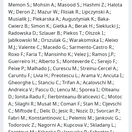
Memon S.; Mohsin A.; Masood S.; Hashmi Z.; Halota
W.; Deron Z.; Mazur W.; Flisiak R.; Lipczynski A.;
Musialik J.; Piekarska A.; Augustyniak K.; Baka-
Cwierz B.; Simon K.; Gietka A.; Berak H.; Sieklucki J.;
Radowska D.; Szlauer B.; Piekos T.; Olszok I.;
Jablkowski M.; Orszulak G.; Warakomska I.; Aleixo
M.J.; Valente C.; Macedo G.; Sarmento-Castro R.;
Roxo F.; Faria T.; Mansinho K.; Velez J.; Ramos J.P.;
Guerreiro H.; Alberto S.; Monteverde C.; Serejo F.;
Peixe P.; Malhado J.; Curescu M.; Streinu-Cercel A.;
Caruntu F.; Livia H.; Preotescu L.; Arama V.; Ancuta I.;
Gheorghe L.; Stanciu C.; Trifan A.; Acalovschi M.;
Andreica V.; Pascu O.; Lencu M.; Sporea I.; Olteanu
D.; Ionita-Radu F.; Fierbinteanu-Braticevici C.; Motoc
A.; Silaghi R.; Musat M.; Coman F.; Stan M.; Cijevschi
C.; Miftode E.; Delic D.; Jesic R.; Nozic D.; Svorcan P.;
Fabri M.; Konstantinovic L.; Pelemis M.; Jankovic G.;
Todorovic Z.; Nagorni A.; Kupcova V.; Skladany L.;
Szantova M.; Krkoska D.; Jarcuska P.; Schreter I.;