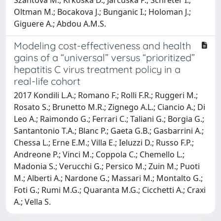
Oltman M.; Bocakova J.; Bunganic I.; Holoman J.;
Giguere A.; Abdou A.M.S.
Modeling cost-effectiveness and health
gains of a “universal” versus “prioritized”
hepatitis C virus treatment policy in a
real-life cohort
2017 Kondili L.A.; Romano F.; Rolli F.R.; Ruggeri M.;
Rosato S.; Brunetto M.R.; Zignego A.L.; Ciancio A.; Di
Leo A.; Raimondo G.; Ferrari C.; Taliani G.; Borgia G.;
Santantonio T.A.; Blanc P.; Gaeta G.B.; Gasbarrini A.;
Chessa L.; Erne E.M.; Villa E.; Ieluzzi D.; Russo F.P.;
Andreone P.; Vinci M.; Coppola C.; Chemello L.;
Madonia S.; Verucchi G.; Persico M.; Zuin M.; Puoti
M.; Alberti A.; Nardone G.; Massari M.; Montalto G.;
Foti G.; Rumi M.G.; Quaranta M.G.; Cicchetti A.; Craxi
A.; Vella S.