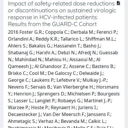
Impact of safety-related dose reductions
or discontinuations on sustained virologic
response in HCV-infected patients:
Results from the GUARD-C Cohort
2016 Foster G.R.; Coppola C.; Derbala M.; Ferenci P.;
Orlandini A.; Reddy K.R.; Tallarico L.; Shiffman M.L.;
Ahlers S.; Bakalos G.; Hassanein T.; Basho J.;
Shabanaj G.; Harxhi A.; Debzi N.; Afredj N.; Guessab
N.; Mahindad N.; Mahiou H.; Aissaoui M.; Al
Qameesh J.; Al Ghandoor Z.; Assene C.; Bastens B.;
Brixko C.; Cool M.; De Galocsy C.; Delwaide J.;
George C.; Laukens P.; Lefebvre V.; Mulkay J.-P.;
Nevens F.; Servais B.; Van Vlierberghe H.; Horsmans
Y.; Henrion J.; Sprengers D.; Michielsen P.; Bourgeois
S.; Lasser L.; Langlet P.; Robaeys G.; Martinet J.-P.;
Warzee P.; Hoste P.; Reynaert H.; Juriens I.;
Decaestecker J.; Van Der Meersch F.; Janssens F.;
Ahmetagic S.; Verhaz A.; Bevanda M.; Calkic L.;
Ibrahimpasic N.; Mesihovic R.; Mello C.E.; Ruiz F.J.;