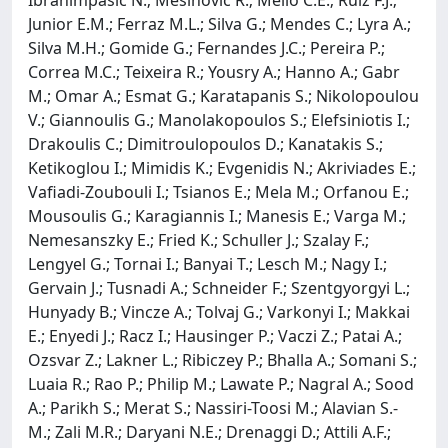
Junior E.M.; Ferraz M.L.; Silva G.; Mendes C.; Lyra A.;
Silva M.H.; Gomide G.; Fernandes J.C.; Pereira P.;
Correa M.C.; Teixeira R.; Yousry A.; Hanno A.; Gabr
M.; Omar A.; Esmat G.; Karatapanis S.; Nikolopoulou
V.; Giannoulis G.; Manolakopoulos S.; Elefsiniotis I.;
Drakoulis C.; Dimitroulopoulos D.; Kanatakis S.;
Ketikoglou I.; Mimidis K.; Evgenidis N.; Akriviades E.;
Vafiadi-Zoubouli I.; Tsianos E.; Mela M.; Orfanou E.;
Mousoulis G.; Karagiannis I.; Manesis E.; Varga M.;
Nemesanszky E.; Fried K.; Schuller J.; Szalay F.;
Lengyel G.; Tornai I.; Banyai T.; Lesch M.; Nagy I.;
Gervain J.; Tusnadi A.; Schneider F.; Szentgyorgyi L.;
Hunyady B.; Vincze A.; Tolvaj G.; Varkonyi I.; Makkai
E.; Enyedi J.; Racz I.; Hausinger P.; Vaczi Z.; Patai A.;
Ozsvar Z.; Lakner L.; Ribiczey P.; Bhalla A.; Somani S.;
Luaia R.; Rao P.; Philip M.; Lawate P.; Nagral A.; Sood
A.; Parikh S.; Merat S.; Nassiri-Toosi M.; Alavian S.-
M.; Zali M.R.; Daryani N.E.; Drenaggi D.; Attili A.F.;