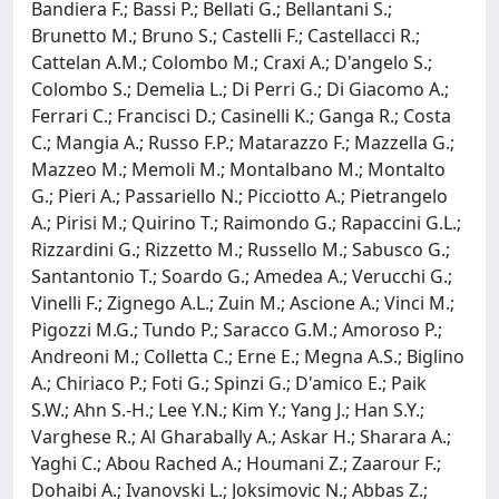
Bandiera F.; Bassi P.; Bellati G.; Bellantani S.;
Brunetto M.; Bruno S.; Castelli F.; Castellacci R.;
Cattelan A.M.; Colombo M.; Craxi A.; D'angelo S.;
Colombo S.; Demelia L.; Di Perri G.; Di Giacomo A.;
Ferrari C.; Francisci D.; Casinelli K.; Ganga R.; Costa
C.; Mangia A.; Russo F.P.; Matarazzo F.; Mazzella G.;
Mazzeo M.; Memoli M.; Montalbano M.; Montalto
G.; Pieri A.; Passariello N.; Picciotto A.; Pietrangelo
A.; Pirisi M.; Quirino T.; Raimondo G.; Rapaccini G.L.;
Rizzardini G.; Rizzetto M.; Russello M.; Sabusco G.;
Santantonio T.; Soardo G.; Amedea A.; Verucchi G.;
Vinelli F.; Zignego A.L.; Zuin M.; Ascione A.; Vinci M.;
Pigozzi M.G.; Tundo P.; Saracco G.M.; Amoroso P.;
Andreoni M.; Colletta C.; Erne E.; Megna A.S.; Biglino
A.; Chiriaco P.; Foti G.; Spinzi G.; D'amico E.; Paik
S.W.; Ahn S.-H.; Lee Y.N.; Kim Y.; Yang J.; Han S.Y.;
Varghese R.; Al Gharabally A.; Askar H.; Sharara A.;
Yaghi C.; Abou Rached A.; Houmani Z.; Zaarour F.;
Dohaibi A.; Ivanovski L.; Joksimovic N.; Abbas Z.;