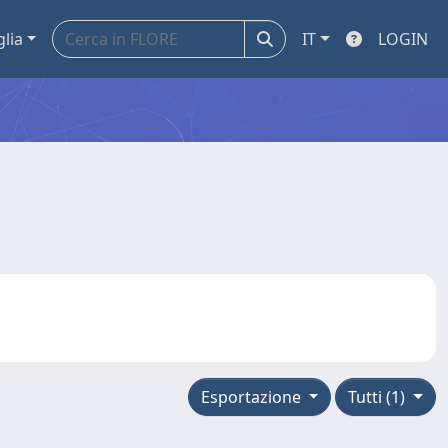
glia
IT
LOGIN
Esportazione
Tutti (1)