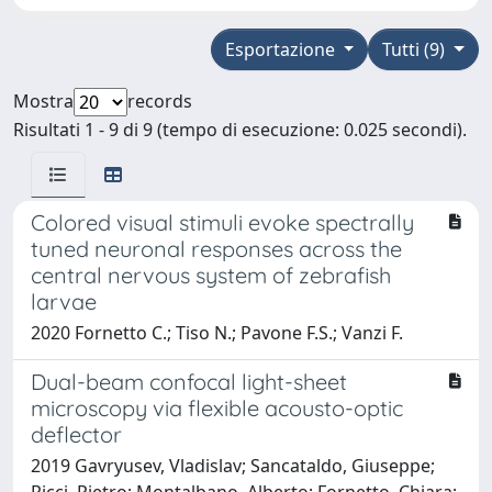
Esportazione
Tutti (9)
Mostra
records
Risultati 1 - 9 di 9 (tempo di esecuzione: 0.025 secondi).
Colored visual stimuli evoke spectrally
tuned neuronal responses across the
central nervous system of zebrafish
larvae
2020 Fornetto C.; Tiso N.; Pavone F.S.; Vanzi F.
Dual-beam confocal light-sheet
microscopy via flexible acousto-optic
deflector
2019 Gavryusev, Vladislav; Sancataldo, Giuseppe;
Ricci, Pietro; Montalbano, Alberto; Fornetto, Chiara;