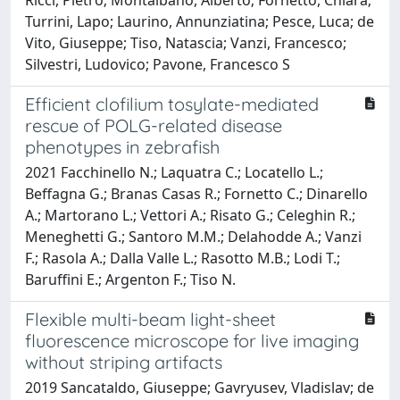
Turrini, Lapo; Laurino, Annunziatina; Pesce, Luca; de
Vito, Giuseppe; Tiso, Natascia; Vanzi, Francesco;
Silvestri, Ludovico; Pavone, Francesco S
Efficient clofilium tosylate-mediated
rescue of POLG-related disease
phenotypes in zebrafish
2021 Facchinello N.; Laquatra C.; Locatello L.;
Beffagna G.; Branas Casas R.; Fornetto C.; Dinarello
A.; Martorano L.; Vettori A.; Risato G.; Celeghin R.;
Meneghetti G.; Santoro M.M.; Delahodde A.; Vanzi
F.; Rasola A.; Dalla Valle L.; Rasotto M.B.; Lodi T.;
Baruffini E.; Argenton F.; Tiso N.
Flexible multi-beam light-sheet
fluorescence microscope for live imaging
without striping artifacts
2019 Sancataldo, Giuseppe; Gavryusev, Vladislav; de