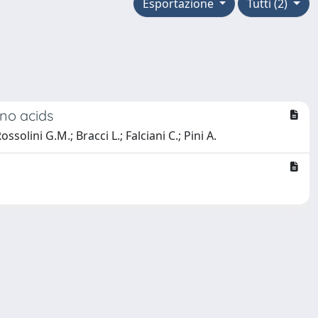
Esportazione
Tutti (2)
ino acids
Rossolini G.M.; Bracci L.; Falciani C.; Pini A.