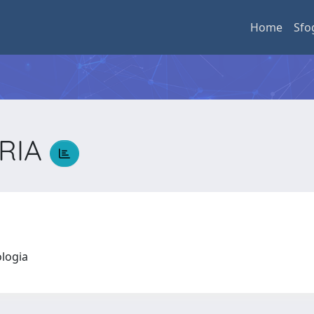
Home
Sfo
ARIA
A
ologia