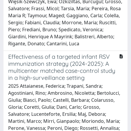
Wiȩsik-Szewczyk, Ewa; Ozkiziltas, Burcugul; Grosso,
Salvatore; Frassi, Micol; Tarsia, Maria; Pereira, Rosa
Maria R; Taymour, Maged; Gaggiano, Carla; Colella,
Sergio; Fabiani, Claudia; Morrone, Maria; Ruscitti,
Piero; Frediani, Bruno; Spedicato, Veronica;
Giardini, Henrique A Mayrink; Balistreri, Alberto;
Rigante, Donato; Cantarini, Luca
Effectiveness of a targeted infant RSV
immunization strategy (2024-2025): A
multicenter matched case-control study
in a high-surveillance setting
2025 Attaianese, Federica; Trapani, Sandra;
Agostiniani, Rino; Ambrosino, Nicoletta; Bertolucci,
Giulia; Biasci, Paolo; Castelli, Barbara; Colarusso,
Gloria; Coretti, Giulia; Dani, Carlo; Grosso,
Salvatore; Lucenteforte, Ersilia; Maj, Debora;
Martini, Marco; Mirri, Gianpaolo; Moriondo, Maria;
Perone, Vanessa; Peroni, Diego; Rossetti, Annalisa;