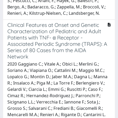
S.; Pescucci, C.; Ariani, F.; Hayek, G.; Balestri, P.;
Bergo, A.; Badaracco, G.; Zappella, M.; Broccoli, V.;
Renieri, A.; Kilstrup-Nielsen, C.; Landsberger, N.
Clinical Features at Onset and Genetic
Characterization of Pediatric and Adult
Patients with TNF- α Receptor -
Associated Periodic Syndrome (TRAPS): A
Series of 80 Cases from the AIDA
Network
2020 Gaggiano C.; Vitale A.; Obici L.; Merlini G.;
Soriano A.; Viapiana O.; Cattalini M.; Maggio M.C.;
Lopalco G.; Montin D.; Jaber M.A.; Dagna L.; Manna
R.; Insalaco A.; Piga M.; La Torre F.; Berlengiero V.;
Gelardi V.; Ciarcia L.; Emmi G.; Ruscitti P.; Caso F.;
Cimaz R.; Hernandez-Rodriguez J.; Parronchi P.;
Sicignano L.L.; Verrecchia E.; Iannone F.; Sota J.;
Grosso S.; Salvarani C.; Frediani B.; Giacomelli R.;
Mencarelli M.A.; Renieri A.; Rigante D.; Cantarini L.