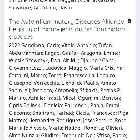
Salvatore; Giordano, Flavio
The Autoinflammatory Diseases Alliance
Registry of monogenic autoinflammatory
diseases
2022 Gaggiano, Carla; Vitale, Antonio; Tufan,
Abdurrahman; Ragab, Gaafar; Aragona, Emma;
Wiesik-Szewczyk, Ewa; Ait-Idir, Djouher; Conti,
Giovanni; Iezzi, Ludovica; Maggio, Maria Cristina;
Cattalini, Marco; Torre, Francesco La; Lopalco,
Giuseppe; Verrecchia, Elena; de Paulis, Amato;
Sahin, Ali; Insalaco, Antonella; Sfikakis, Petros P;
Marino, Achille; Frassi, Micol; Ogunjimi, Benson;
Opris-Belinski, Daniela; Parronchi, Paola; Emmi,
Giacomo; Shahram, Farhad; Ciccia, Francesco; Piga,
Matteo; Hernández-Rodríguez, José; Pereira, Rosa
Maria R; Alessio, Maria; Naddei, Roberta; Olivieri,
Alma Nunzia; Giudice, Emanuela Del; Sfriso, Paolo;