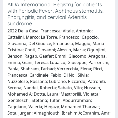
AIDA International Registry for patients
with Periodic Fever, Aphthous stomatitis,
Pharyngitis, and cervical Adenitis
syndrome
2022 Della Casa, Francesca; Vitale, Antonio;
Cattalini, Marco; La Torre, Francesco; Capozio,
Giovanna; Del Giudice, Emanuela; Maggio, Maria
Cristina; Conti, Giovanni; Alessio, Maria; Ogunjimi,
Benson; Ragab, Gaafar; Emmi, Giacomo; Aragona,
Emma; Giani, Teresa; Lopalco, Giuseppe; Parronchi,
Paola; Shahram, Farhad; Verrecchia, Elena; Ricci,
Francesca; Cardinale, Fabio; Di Noi, Silvia;
Nuzzolese, Rossana; Lubrano, Riccardo; Patroniti,
Serena; Naddei, Roberta; Sabato, Vito; Hussein,
Mohamed A; Dotta, Laura; Mastrorilli, Violetta;
Gentileschi, Stefano; Tufan, Abdurrahman;
Caggiano, Valeria; Hegazy, Mohamed Tharwat;
Sota, Jurgen; Almaghlouth, Ibrahim A; Ibrahim, Amr;