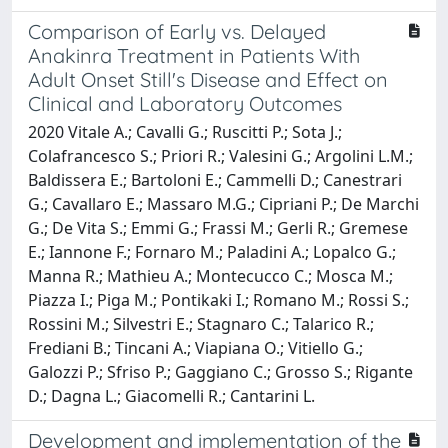
Comparison of Early vs. Delayed
Anakinra Treatment in Patients With
Adult Onset Still's Disease and Effect on
Clinical and Laboratory Outcomes
2020 Vitale A.; Cavalli G.; Ruscitti P.; Sota J.;
Colafrancesco S.; Priori R.; Valesini G.; Argolini L.M.;
Baldissera E.; Bartoloni E.; Cammelli D.; Canestrari
G.; Cavallaro E.; Massaro M.G.; Cipriani P.; De Marchi
G.; De Vita S.; Emmi G.; Frassi M.; Gerli R.; Gremese
E.; Iannone F.; Fornaro M.; Paladini A.; Lopalco G.;
Manna R.; Mathieu A.; Montecucco C.; Mosca M.;
Piazza I.; Piga M.; Pontikaki I.; Romano M.; Rossi S.;
Rossini M.; Silvestri E.; Stagnaro C.; Talarico R.;
Frediani B.; Tincani A.; Viapiana O.; Vitiello G.;
Galozzi P.; Sfriso P.; Gaggiano C.; Grosso S.; Rigante
D.; Dagna L.; Giacomelli R.; Cantarini L.
Development and implementation of the