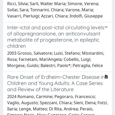
Ricci, Silvia; Sarli, Walter Maria; Simone, Verena;
Sollai, Sara; Tonnarini, Chiara; Varone, Maria;
Vasarri, Pierluigi; Azzari, Chiara; Indolfi, Giuseppe
Inter-ictal and post-ictal circulating levels
of allopregnanolone, an anticonvulsant
metabolite of progesterone, in epileptic
children
2003 Grosso, Salvatore; Luisi, Stefano; Mostardini,
Rosa; Farnetani, MariAngela; Cobellis, Luigi;
Morgese, Guido; Balestri, Paolo*; Petraglia, Felice
Rare Onset of Erdheim-Chester Disease in
Children and Young Adults: A Case Series
and Review of the Literature
2024 Romano, Carmine; Pegoraro, Francesco;
Vaglio, Augusto; Spezzani, Chiara; Sieni, Elena; Fotzi,
Ilaria; Lenge, Matteo; Di Rita, Andrea; Peraio,
Simone; Noris, Alice; Gaggiano, Carla; Grosso,