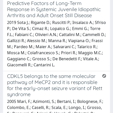
Predictive Factors of Long-Term
Response in Systemic Juvenile Idiopathic
Arthritis and Adult Onset Still Disease
2019 Sota J.; Rigante D.; Ruscitti P.; Insalaco A.; Sfriso
P.; De Vita S.; Cimaz R.; Lopalco G.; Emmi G.; Torre
F.L.; Fabiani C.; Olivieri A.N.; Cattalini M.; Cammelli D.;
Gallizzi R.; Alessio M.; Manna R.; Viapiana O.; Frassi
M.; Pardeo M.; Maier A.; Salvarani C.; Talarico R.;
Mosca M.; Colafrancesco S.; Priori R.; Maggio M.C.;
Gaggiano C.; Grosso S.; De Benedetti F.; Vitale A.;
Giacomelli R.; Cantarini L.
CDKL5 belongs to the same molecular
pathway of MeCP2 and it is responsible
for the early-onset seizure variant of Rett
syndrome
2005 Mari, F.; Azimonti, S.; Bertani, I.; Bolognese, F.;
Colombo, E.; Caselli, R.; Scala, E.; Longo, I.; Grosso,