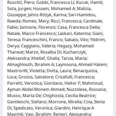
Ruscitti, Piero; Gobbi, Francesca Li; Kucuk, Hamit;
Sota, Jurgen; Hussein, Mohamed A; Malizia,
Giuseppe; Jahnz-Różyk, Karina; Sari-Hamidou,
Rawda; Romeo, Mery; Ricci, Francesca; Cardinale,
Fabio; Iannone, Florenzo; Casa, Francesca Della;
Natale, Marco Francesco; Laskari, Katerina; Giani,
Teresa; Franceschini, Franco; Sabato, Vito; Yildirim,
Derya; Caggiano, Valeria; Hegazy, Mohamed
Tharwat; Marzo, Rosalba Di; Kucharczyk,
Aleksandra; Khellaf, Ghalia; Tarsia, Maria;
Almaghlouth, Ibrahim A; Laymouna, Ahmed Hatem;
Mastrorilli, Violetta; Dotta, Laura; Benacquista,
Luca; Grosso, Salvatore; Crisafulli, Francesca;
Parretti, Veronica; Giordano, Heitor F; Mahmoud,
Ayman Abdel-Monem Ahmed; Nuzzolese, Rossana;
Musso, Marta De; Chighizola, Cecilia Beatrice;
Gentileschi, Stefano; Morrone, Mirella; Cola, Ilenia
Di; Spedicato, Veronica; Giardini, Henrique A
Mayrink; Vasi, Ibrahim; Renieri, Alessandra;