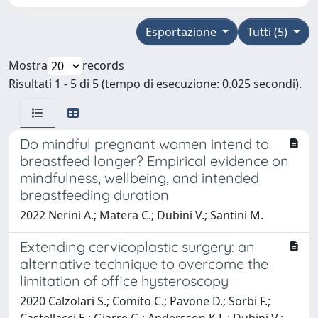
Esportazione
Tutti (5)
Mostra
records
Risultati 1 - 5 di 5 (tempo di esecuzione: 0.025 secondi).
Do mindful pregnant women intend to
breastfeed longer? Empirical evidence on
mindfulness, wellbeing, and intended
breastfeeding duration
2022 Nerini A.; Matera C.; Dubini V.; Santini M.
Extending cervicoplastic surgery: an
alternative technique to overcome the
limitation of office hysteroscopy
2020 Calzolari S.; Comito C.; Pavone D.; Sorbi F.;
Castellacci E.; Giarre G.; Andersson K.L.; Dubini V.;