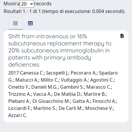
Mostra
records
Risultati 1 - 1 di 1 (tempo di esecuzione: 0.004 secondi).
Shift from intravenous or 16%
subcutaneous replacement therapy to
20% subcutaneous immunoglobulin in
patients with primary antibody
deficiencies
2017 Canessa C.; Iacopelli J.; Pecoraro A.; Spadaro
G.; Matucci A.; Milito C.; Vultaggio A.; Agostini C.;
Cinetto F.; Danieli M.G.; Gambini S.; Marasco C.;
Trizzino A.; Vacca A.; De Mattia D.; Martire B.;
Plebani A.; Di Gioacchino M.; Gatta A.; Finocchi A.;
Licciardi F.; Martino S.; De Carli M.; Moschese V.;
Azzari C.