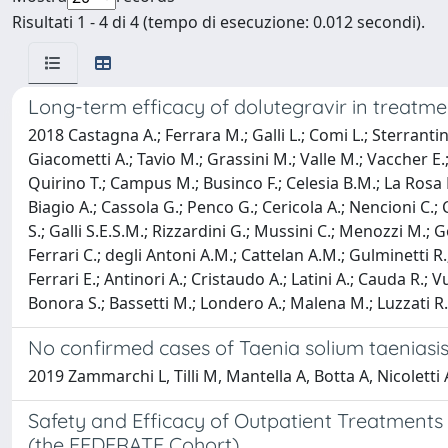
Risultati 1 - 4 di 4 (tempo di esecuzione: 0.012 secondi).
Long-term efficacy of dolutegravir in treatmen
2018 Castagna A.; Ferrara M.; Galli L.; Comi L.; Sterrantin
Giacometti A.; Tavio M.; Grassini M.; Valle M.; Vaccher E.; M
Quirino T.; Campus M.; Businco F.; Celesia B.M.; La Rosa R.
Biagio A.; Cassola G.; Penco G.; Cericola A.; Nencioni C.; Ca
S.; Galli S.E.S.M.; Rizzardini G.; Mussini C.; Menozzi M.; G
Ferrari C.; degli Antoni A.M.; Cattelan A.M.; Gulminetti R.; 
Ferrari E.; Antinori A.; Cristaudo A.; Latini A.; Cauda R.; V
Bonora S.; Bassetti M.; Londero A.; Malena M.; Luzzati R.
No confirmed cases of Taenia solium taeniasis
2019 Zammarchi L, Tilli M, Mantella A, Botta A, Nicoletti A
Safety and Efficacy of Outpatient Treatments 
(the FEDERATE Cohort)