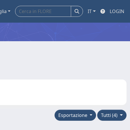
glia
IT
LOGIN
Esportazione
Tutti (4)