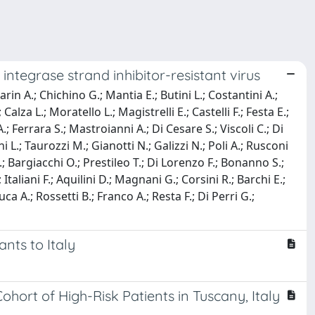
integrase strand inhibitor-resistant virus
rin A.; Chichino G.; Mantia E.; Butini L.; Costantini A.;
lza L.; Moratello L.; Magistrelli E.; Castelli F.; Festa E.;
; Ferrara S.; Mastroianni A.; Di Cesare S.; Viscoli C.; Di
i L.; Taurozzi M.; Gianotti N.; Galizzi N.; Poli A.; Rusconi
L.; Bargiacchi O.; Prestileo T.; Di Lorenzo F.; Bonanno S.;
Italiani F.; Aquilini D.; Magnani G.; Corsini R.; Barchi E.;
uca A.; Rossetti B.; Franco A.; Resta F.; Di Perri G.;
nts to Italy
hort of High-Risk Patients in Tuscany, Italy