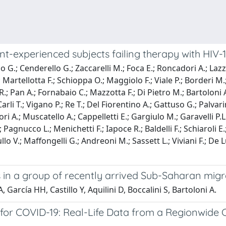
t-experienced subjects failing therapy with HIV-1 
o G.; Cenderello G.; Zaccarelli M.; Foca E.; Roncadori A.; Lazza
artellotta F.; Schioppa O.; Maggiolo F.; Viale P.; Borderi M.; Ca
; Pan A.; Fornabaio C.; Mazzotta F.; Di Pietro M.; Bartoloni A.
rli T.; Vigano P.; Re T.; Del Fiorentino A.; Gattuso G.; Palvarin
ori A.; Muscatello A.; Cappelletti E.; Gargiulo M.; Garavelli P.
Pagnucco L.; Menichetti F.; Iapoce R.; Baldelli F.; Schiaroli E.; 
ullo V.; Maffongelli G.; Andreoni M.; Sassett L.; Viviani F.; De L
 in a group of recently arrived Sub-Saharan migra
, García HH, Castillo Y, Aquilini D, Boccalini S, Bartoloni A.
for COVID-19: Real-Life Data from a Regionwide Co