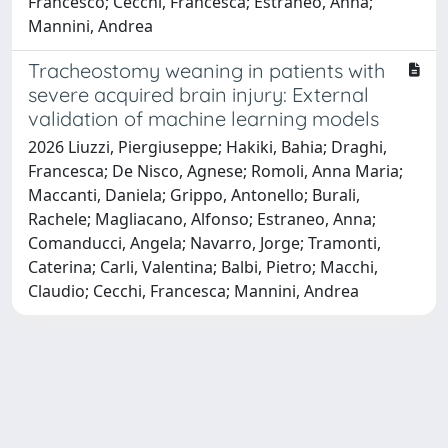
Francesco; Cecchi, Francesca; Estraneo, Anna;
Mannini, Andrea
Tracheostomy weaning in patients with
severe acquired brain injury: External
validation of machine learning models
2026 Liuzzi, Piergiuseppe; Hakiki, Bahia; Draghi,
Francesca; De Nisco, Agnese; Romoli, Anna Maria;
Maccanti, Daniela; Grippo, Antonello; Burali,
Rachele; Magliacano, Alfonso; Estraneo, Anna;
Comanducci, Angela; Navarro, Jorge; Tramonti,
Caterina; Carli, Valentina; Balbi, Pietro; Macchi,
Claudio; Cecchi, Francesca; Mannini, Andrea
Powered by
IRIS
-
about IRIS
-
Utilizzo dei cookie
-
Privacy
Copyright © 2026