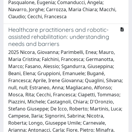
Pasqualone, Eugenia; Comanducci, Angela;
Navarro, Jorghe; Carrozza, Maria Chiara; Macchi,
Claudio; Cecchi, Francesca
Healthcare practitioners and robotic-
assisted rehabilitation: understanding
needs and barriers
2025 Nicora, Giovanna; Parimbelli, Enea; Mauro,
Maria Cristina; Falchini, Francesca; Germanotta,
Marco; Fasano, Alessio; Sgandurra, Giuseppina;
Beani, Elena; Gruppioni, Emanuele; Bugané,
Francesca; Aprile, Irene Giovanna; Quaglini, Silvana;
null, null; Estraneo, Anna; Magliacano, Alfonso;
Mosca, Rita; Cecchi, Francesca; Ciapetti, Tommaso;
Piazzini, Michele; Castagnoli, Chiara; D'Oronzio,
Stefano Giuseppe; De Icco, Roberto; Martinis, Luca;
Campese, Ilaria; Signorini, Sabrina; Nicotra,
Roberta; Longo, Giuseppe Umile; Carnevale,
Arianna; Antonacci, Carla; Fiore, Pietro; Minafra,