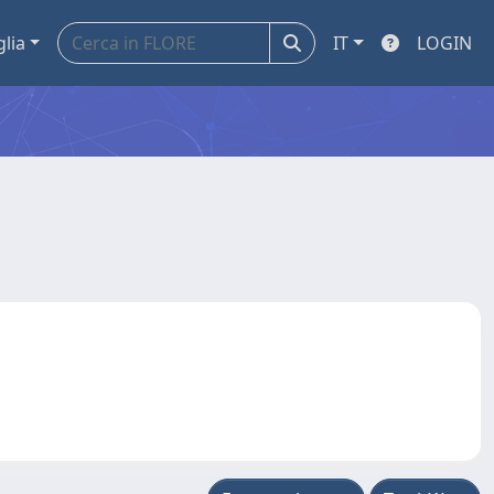
glia
IT
LOGIN