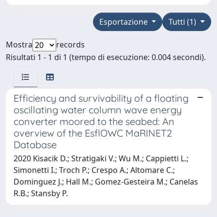
Esportazione
Tutti (1)
Mostra
records
Risultati 1 - 1 di 1 (tempo di esecuzione: 0.004 secondi).
Efficiency and survivability of a floating
oscillating water column wave energy
converter moored to the seabed: An
overview of the EsflOWC MaRINET2
Database
2020 Kisacik D.; Stratigaki V.; Wu M.; Cappietti L.;
Simonetti I.; Troch P.; Crespo A.; Altomare C.;
Dominguez J.; Hall M.; Gomez-Gesteira M.; Canelas
R.B.; Stansby P.