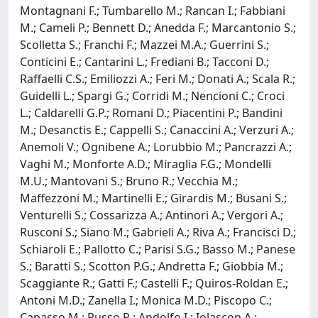
Montagnani F.; Tumbarello M.; Rancan I.; Fabbiani
M.; Cameli P.; Bennett D.; Anedda F.; Marcantonio S.;
Scolletta S.; Franchi F.; Mazzei M.A.; Guerrini S.;
Conticini E.; Cantarini L.; Frediani B.; Tacconi D.;
Raffaelli C.S.; Emiliozzi A.; Feri M.; Donati A.; Scala R.;
Guidelli L.; Spargi G.; Corridi M.; Nencioni C.; Croci
L.; Caldarelli G.P.; Romani D.; Piacentini P.; Bandini
M.; Desanctis E.; Cappelli S.; Canaccini A.; Verzuri A.;
Anemoli V.; Ognibene A.; Lorubbio M.; Pancrazzi A.;
Vaghi M.; Monforte A.D.; Miraglia F.G.; Mondelli
M.U.; Mantovani S.; Bruno R.; Vecchia M.;
Maffezzoni M.; Martinelli E.; Girardis M.; Busani S.;
Venturelli S.; Cossarizza A.; Antinori A.; Vergori A.;
Rusconi S.; Siano M.; Gabrieli A.; Riva A.; Francisci D.;
Schiaroli E.; Pallotto C.; Parisi S.G.; Basso M.; Panese
S.; Baratti S.; Scotton P.G.; Andretta F.; Giobbia M.;
Scaggiante R.; Gatti F.; Castelli F.; Quiros-Roldan E.;
Antoni M.D.; Zanella I.; Monica M.D.; Piscopo C.;
Capasso M.; Russo R.; Andolfo I.; Iolascon A.;