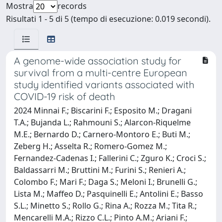
Mostra
records
Risultati 1 - 5 di 5 (tempo di esecuzione: 0.019 secondi).
A genome-wide association study for
survival from a multi-centre European
study identified variants associated with
COVID-19 risk of death
2024 Minnai F.; Biscarini F.; Esposito M.; Dragani
T.A.; Bujanda L.; Rahmouni S.; Alarcon-Riquelme
M.E.; Bernardo D.; Carnero-Montoro E.; Buti M.;
Zeberg H.; Asselta R.; Romero-Gomez M.;
Fernandez-Cadenas I.; Fallerini C.; Zguro K.; Croci S.;
Baldassarri M.; Bruttini M.; Furini S.; Renieri A.;
Colombo F.; Mari F.; Daga S.; Meloni I.; Brunelli G.;
Lista M.; Maffeo D.; Pasquinelli E.; Antolini E.; Basso
S.L.; Minetto S.; Rollo G.; Rina A.; Rozza M.; Tita R.;
Mencarelli M.A.; Rizzo C.L.; Pinto A.M.; Ariani F.;