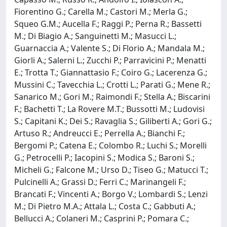
Fiorentino G.; Carella M.; Castori M.; Merla G.;
Squeo G.M.; Aucella F.; Raggi P.; Perna R.; Bassetti
M.; Di Biagio A.; Sanguinetti M.; Masucci L.;
Guarnaccia A.; Valente S.; Di Florio A.; Mandala M.;
Giorli A.; Salerni L.; Zucchi P.; Parravicini P.; Menatti
E.; Trotta T.; Giannattasio F.; Coiro G.; Lacerenza G.;
Mussini C.; Tavecchia L.; Crotti L.; Parati G.; Mene R.;
Sanarico M.; Gori M.; Raimondi F.; Stella A.; Biscarini
F.; Bachetti T.; La Rovere M.T.; Bussotti M.; Ludovisi
S.; Capitani K.; Dei S.; Ravaglia S.; Giliberti A.; Gori G.;
Artuso R.; Andreucci E.; Perrella A.; Bianchi F.;
Bergomi P.; Catena E.; Colombo R.; Luchi S.; Morelli
G.; Petrocelli P.; Iacopini S.; Modica S.; Baroni S.;
Micheli G.; Falcone M.; Urso D.; Tiseo G.; Matucci T.;
Pulcinelli A.; Grassi D.; Ferri C.; Marinangeli F.;
Brancati F.; Vincenti A.; Borgo V.; Lombardi S.; Lenzi
M.; Di Pietro M.A.; Attala L.; Costa C.; Gabbuti A.;
Bellucci A.; Colaneri M.; Casprini P.; Pomara C.;