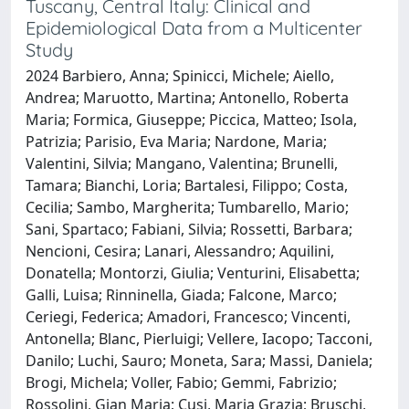
Tuscany, Central Italy: Clinical and
Epidemiological Data from a Multicenter
Study
2024 Barbiero, Anna; Spinicci, Michele; Aiello,
Andrea; Maruotto, Martina; Antonello, Roberta
Maria; Formica, Giuseppe; Piccica, Matteo; Isola,
Patrizia; Parisio, Eva Maria; Nardone, Maria;
Valentini, Silvia; Mangano, Valentina; Brunelli,
Tamara; Bianchi, Loria; Bartalesi, Filippo; Costa,
Cecilia; Sambo, Margherita; Tumbarello, Mario;
Sani, Spartaco; Fabiani, Silvia; Rossetti, Barbara;
Nencioni, Cesira; Lanari, Alessandro; Aquilini,
Donatella; Montorzi, Giulia; Venturini, Elisabetta;
Galli, Luisa; Rinninella, Giada; Falcone, Marco;
Ceriegi, Federica; Amadori, Francesco; Vincenti,
Antonella; Blanc, Pierluigi; Vellere, Iacopo; Tacconi,
Danilo; Luchi, Sauro; Moneta, Sara; Massi, Daniela;
Brogi, Michela; Voller, Fabio; Gemmi, Fabrizio;
Rossolini, Gian Maria; Cusi, Maria Grazia; Bruschi,