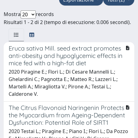
Mostra
records
Risultati 1 - 2 di 2 (tempo di esecuzione: 0.006 secondi).
Eruca sativa Mill. seed extract promotes
anti-obesity and hypoglycemic effects in
mice fed with a high-fat diet
2020 Piragine E.; Flori L.; Di Cesare Mannelli L.;
Ghelardini C.; Pagnotta E.; Matteo R.; Lazzeri L.;
Martelli A.; Miragliotta V.; Pirone A.; Testai L.;
Calderone V.
The Citrus Flavonoid Naringenin Protects
the Myocardium from Ageing-Dependent
Dysfunction: Potential Role of SIRT1
2020 Testai L.; Piragine E.; Piano I.; Flori L.; Da Pozzo