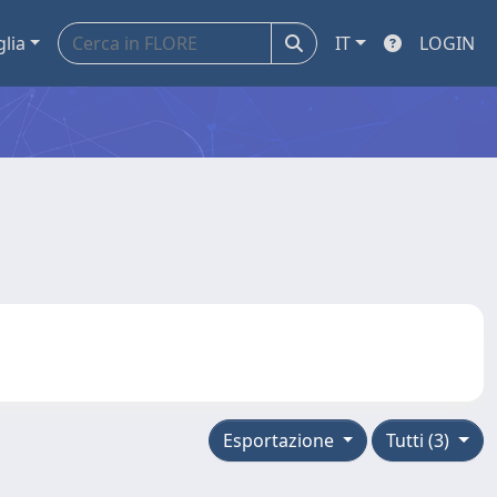
glia
IT
LOGIN
Esportazione
Tutti (3)