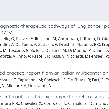
agnostic-therapeutic pathways of lung cancer pat
enario
asello, G; Rijavec, E; Russano, M; Antonuzzo, L; Rocco, D; Gius
ndini, A; De Toma, A; Zattarin, E; Oresti, S; Pizzutilo, E G; Frega,
s, M; Toscano, G; Zullo, L; De Tursi, M; Di Marino, P; D'Emilio, 
Sforza, V; Inno, A; Rastelli, F; Tassi, V; Nicolardi, L; Pensieri, 
d practice: report from an Italian multicenter an
stini, F; Capassoni, M; Cheleschi, S; De Chiara, R; Farì, G; Fr
, V; Migliore, A; Fioravanti, A
is. International technical expert panel consensu
 Bannuru R.R.; Chevalier X.; Conrozier T.; Crimaldi S.; Damja