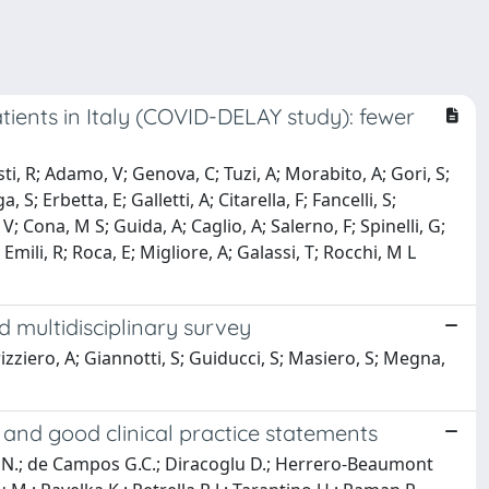
ients in Italy (COVID-DELAY study): fewer
ti, R; Adamo, V; Genova, C; Tuzi, A; Morabito, A; Gori, S;
 S; Erbetta, E; Galletti, A; Citarella, F; Fancelli, S;
V; Cona, M S; Guida, A; Caglio, A; Salerno, F; Spinelli, G;
V; Emili, R; Roca, E; Migliore, A; Galassi, T; Rocchi, M L
d multidisciplinary survey
izziero, A; Giannotti, S; Guiducci, S; Masiero, S; Megna,
s and good clinical practice statements
nov N.; de Campos G.C.; Diracoglu D.; Herrero-Beaumont