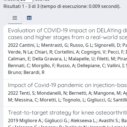
Risultati 1 - 3 di 3 (tempo di esecuzione: 0.009 secondi).
Evaluation of COVID-19 impact on DELAYing di
cases and higher stages from a real-world sc
2022 Cantini, L; Mentrasti, G; Russo, G L; Signorelli, D; P
Verde, N La; Chiari, R; Cortellini, A; Cognigni, V; Pecci, F; I
Caliman, E; Della Gravara, L; Malapelle, U; Filetti, M; Pira
Bennati, C; Morgillo, F; Russo, A; Dellepiane, C; Vallini, I; 
Bruno; Berardi, R
Impact of Covid-19 pandemic on injection-base
2022 Tenti, S; Mondanelli, N; Bernetti, A; Mangone, M; Ago
M; Messina, C; Moretti, L; Tognolo, L; Gigliucci, G; Santilli
Treat-to-target strategy for knee osteoarthrit
2019 Migliore A.; Gigliucci G.; Alekseeva L.; Avasthi S.;