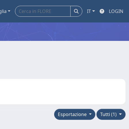
glia
IT
LOGIN
Esportazione
Tutti (1)