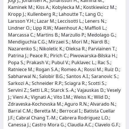
Jogi J.; Johansen A.; Johansson H.; Kalnina M.;
Kaminek M.; Kiss A.; Kobylecka M.; Kostkiewicz M.;
Kropp J.; Kullenberg R.; Lahoutte T.; Lang O.;
Larsson Y.H.; Lazar M.; Leccisotti L.; Leners N.;
Lindner O.; Lipp R.W.; Maenhout A.; Maffioli L.;
Marcassa C.; Martins B.; Marzullo P.; Medolago G.;
Mendiguchia C.G.; Mirzaei S.; Mori M.; Nardi B.;
Nazarenko S.; Nikoletic K.; Oleksa R.; Parviainen T.;
Patrina J.; Peace R.; Pirich C.; Piwowarska-Bilska H.;
Popa S.; Prakash V.; Pubul V.; Puklavec L.; Rac S.;
Ratniece M.; Rogan S.A.; Romeo A.; Rossi M.; Ruiz D.;
Sabharwal N.; Salobir B.G.; Santos A.I.; Saranovic S.;
Sarkozi A.; Schneider R.P.; Sciagra R.; Scotti S.;
Servini Z.; Setti L.R.; Starck S.-A.; Vajauskas D.; Vesely
J.; Vieni A.; Vignati A.; Vito I.M.; Weiss K.; Wild D.;
Zdraveska-Kochovska M.; Aguro R.N.; Alvarado N.;
Barral C.M.; Beretta M.; Berrocal I.; Batista Cuellar
J.F.; Cabral Chang T.-M.; Cabrera Rodriguez L.O.;
Canessa J.; Castro Mora G.; Claudia A.C.; Clavelo G.F.;