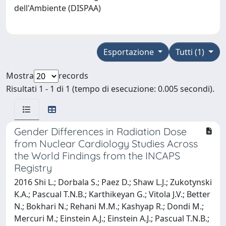
dell'Ambiente (DISPAA)
Esportazione
Tutti (1)
Mostra
records
Risultati 1 - 1 di 1 (tempo di esecuzione: 0.005 secondi).
Gender Differences in Radiation Dose
from Nuclear Cardiology Studies Across
the World Findings from the INCAPS
Registry
2016 Shi L.; Dorbala S.; Paez D.; Shaw L.J.; Zukotynski
K.A.; Pascual T.N.B.; Karthikeyan G.; Vitola J.V.; Better
N.; Bokhari N.; Rehani M.M.; Kashyap R.; Dondi M.;
Mercuri M.; Einstein A.J.; Einstein A.J.; Pascual T.N.B.;