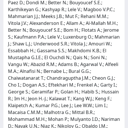
Paez D.; Dondi M.; Better N.; Bouyoucef S.E.;
Karthikeyan G.; Kashyap R.; Lele V.; Magboo V.P.C.;
Mahmarian J.J.; Meeks J.B.; Mut F.; Rehani M.M.;
Vitola J.V.; Alexanderson E.; Allam A.; Al-Mallah M.H.;
Better N.; Bouyoucef S.E.; Bom H.; Flotats A.; Jerome
S.; Kaufmann P.A.; Lele V.; Luxenburg O.; Mahmarian
J.; Shaw L.J.; Underwood S.R.; Vitola J.; Amouri W.;
Essabbah H.; Gassama S.S.; Makhdomi K.B.; El
Mustapha G.I.E.; El Ouchdi N.; Qais N.; Soni N.;
Vangu W.; Abazid R.M.; Adams B.; Agarwal V.; Alfeeli
M.A.; Alnafisi N.; Bernabe L.; Bural G.G.;
Chaiwatanarat T.; Chandraguptha J.M.; Cheon G.J.;
Cho I.; Dogan A.S.; Eftekhari M.; Frenkel A.; Garty I.;
George S.; Geramifar P.; Golan H.; Habib S.; Hussain
R.; Im H.; Jeon H.-J.; Kalawat T.; Kang W.J.; Keng F.;
Klaipetch A.; Kumar P.G.; Lee J.; Lee W.W.; Lim I.;
Macaisa C.M.M.; Malhotra G.; Mittal B.R.;
Mohammad M.H.; Mohan P.; Mulyanto I.D.; Nariman
D.; Nayak U.N.; Niaz K.; Nikolov G.; Obaldo J.M.;