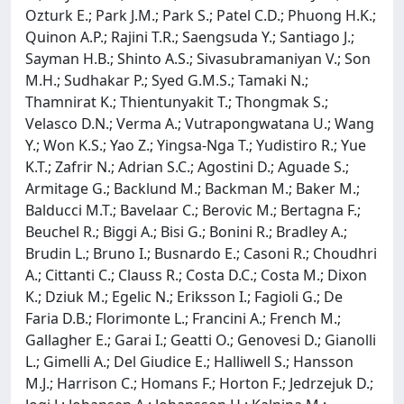
Ozturk E.; Park J.M.; Park S.; Patel C.D.; Phuong H.K.;
Quinon A.P.; Rajini T.R.; Saengsuda Y.; Santiago J.;
Sayman H.B.; Shinto A.S.; Sivasubramaniyan V.; Son
M.H.; Sudhakar P.; Syed G.M.S.; Tamaki N.;
Thamnirat K.; Thientunyakit T.; Thongmak S.;
Velasco D.N.; Verma A.; Vutrapongwatana U.; Wang
Y.; Won K.S.; Yao Z.; Yingsa-Nga T.; Yudistiro R.; Yue
K.T.; Zafrir N.; Adrian S.C.; Agostini D.; Aguade S.;
Armitage G.; Backlund M.; Backman M.; Baker M.;
Balducci M.T.; Bavelaar C.; Berovic M.; Bertagna F.;
Beuchel R.; Biggi A.; Bisi G.; Bonini R.; Bradley A.;
Brudin L.; Bruno I.; Busnardo E.; Casoni R.; Choudhri
A.; Cittanti C.; Clauss R.; Costa D.C.; Costa M.; Dixon
K.; Dziuk M.; Egelic N.; Eriksson I.; Fagioli G.; De
Faria D.B.; Florimonte L.; Francini A.; French M.;
Gallagher E.; Garai I.; Geatti O.; Genovesi D.; Gianolli
L.; Gimelli A.; Del Giudice E.; Halliwell S.; Hansson
M.J.; Harrison C.; Homans F.; Horton F.; Jedrzejuk D.;