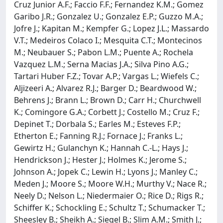
Cruz Junior A.F.; Faccio F.F.; Fernandez K.M.; Gomez
Garibo J.R.; Gonzalez U.; Gonzalez E.P.; Guzzo M.A.;
Jofre J.; Kapitan M.; Kempfer G.; Lopez J.L.; Massardo
V.T.; Medeiros Colaco I.; Mesquita C.T.; Montecinos
M.; Neubauer S.; Pabon L.M.; Puente A.; Rochela
Vazquez L.M.; Serna Macias J.A.; Silva Pino A.G.;
Tartari Huber F.Z.; Tovar A.P.; Vargas L.; Wiefels C.;
Aljizeeri A.; Alvarez R.J.; Barger D.; Beardwood W.;
Behrens J.; Brann L.; Brown D.; Carr H.; Churchwell
K.; Comingore G.A.; Corbett J.; Costello M.; Cruz F.;
Depinet T.; Dorbala S.; Earles M.; Esteves F.P.;
Etherton E.; Fanning R.J.; Fornace J.; Franks L.;
Gewirtz H.; Gulanchyn K.; Hannah C.-L.; Hays J.;
Hendrickson J.; Hester J.; Holmes K.; Jerome S.;
Johnson A.; Jopek C.; Lewin H.; Lyons J.; Manley C.;
Meden J.; Moore S.; Moore W.H.; Murthy V.; Nace R.;
Neely D.; Nelson L.; Niedermaier O.; Rice D.; Rigs R.;
Schiffer K.; Schockling E.; Schultz T.; Schumacker T.;
Sheesley B.; Sheikh A.; Siegel B.; Slim A.M.; Smith J.;