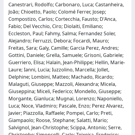
Canestrari, Rodolfo; Carbonaro, Luca; Castanheira,
João; Chioetto, Paolo; Colomé Ferrer, Josep;
Compostizo, Carlos; Cortecchia, Fausto; D'Anca,
Fabio; Del Vecchio, Ciro; Diolaiti, Emiliano;
Eccleston, Paul; Fahmy, Salma; Fernandez Soler,
Alejandro; Ferruzzi, Debora; Focardi, Mauro;
Freitas, Sara; Galy, Camille; Garcia Perez, Andres;
Gottini, Daniele; Grella, Samuele; Grisoni, Gabriele;
Guerriero, Elisa; Halain, Jean-Philippe; Hellin, Marie-
Laure; Ianni, Lucia; Iuzzolino, Marcella; Jollet,
Delphine; Lombini, Matteo; Machado, Ricardo;
Malaguti, Giuseppe; Mazzoli, Alexandra; Micela,
Giuseppina; Miceli, Federico; Mondello, Giuseppe;
Morgante, Gianluca; Mugnai, Lorenzo; Naponiello,
Luca; Noce, Vladmiro; Pascale, Enzo; Perez Alvarez,
Javier; Piazzolla, Raffaele; Pompei, Carlo; Preti,
Giampaolo; Roose, Stephane; Salatti, Mario;
Salvignol, Jean-Christophe; Scippa, Antonio; Serre,
Christophe; Simoncelli, Carlo; Teixeira, Frederico;