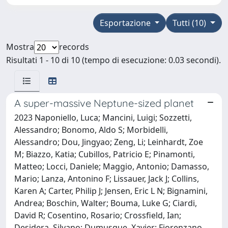
Esportazione
Tutti (10)
Mostra
records
Risultati 1 - 10 di 10 (tempo di esecuzione: 0.03 secondi).
A super-massive Neptune-sized planet
2023 Naponiello, Luca; Mancini, Luigi; Sozzetti,
Alessandro; Bonomo, Aldo S; Morbidelli,
Alessandro; Dou, Jingyao; Zeng, Li; Leinhardt, Zoe
M; Biazzo, Katia; Cubillos, Patricio E; Pinamonti,
Matteo; Locci, Daniele; Maggio, Antonio; Damasso,
Mario; Lanza, Antonino F; Lissauer, Jack J; Collins,
Karen A; Carter, Philip J; Jensen, Eric L N; Bignamini,
Andrea; Boschin, Walter; Bouma, Luke G; Ciardi,
David R; Cosentino, Rosario; Crossfield, Ian;
Desidera, Silvano; Dumusque, Xavier; Fiorenzano,