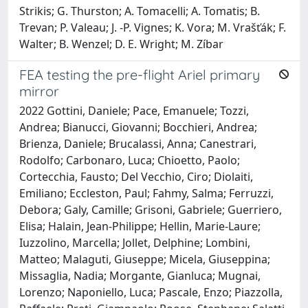
Strikis; G. Thurston; A. Tomacelli; A. Tomatis; B.
Trevan; P. Valeau; J. -P. Vignes; K. Vora; M. Vrašťák; F.
Walter; B. Wenzel; D. E. Wright; M. Zíbar
FEA testing the pre-flight Ariel primary
mirror
2022 Gottini, Daniele; Pace, Emanuele; Tozzi,
Andrea; Bianucci, Giovanni; Bocchieri, Andrea;
Brienza, Daniele; Brucalassi, Anna; Canestrari,
Rodolfo; Carbonaro, Luca; Chioetto, Paolo;
Cortecchia, Fausto; Del Vecchio, Ciro; Diolaiti,
Emiliano; Eccleston, Paul; Fahmy, Salma; Ferruzzi,
Debora; Galy, Camille; Grisoni, Gabriele; Guerriero,
Elisa; Halain, Jean-Philippe; Hellin, Marie-Laure;
Iuzzolino, Marcella; Jollet, Delphine; Lombini,
Matteo; Malaguti, Giuseppe; Micela, Giuseppina;
Missaglia, Nadia; Morgante, Gianluca; Mugnai,
Lorenzo; Naponiello, Luca; Pascale, Enzo; Piazzolla,