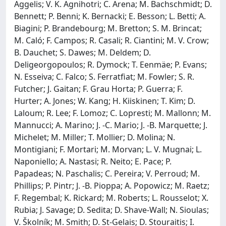
Aggelis; V. K. Agnihotri; C. Arena; M. Bachschmidt; D.
Bennett; P. Benni; K. Bernacki; E. Besson; L. Betti; A.
Biagini; P. Brandebourg; M. Bretton; S. M. Brincat;
M. Caló; F. Campos; R. Casali; R. Ciantini; M. V. Crow;
B. Dauchet; S. Dawes; M. Deldem; D.
Deligeorgopoulos; R. Dymock; T. Eenmäe; P. Evans;
N. Esseiva; C. Falco; S. Ferratfiat; M. Fowler; S. R.
Futcher; J. Gaitan; F. Grau Horta; P. Guerra; F.
Hurter; A. Jones; W. Kang; H. Kiiskinen; T. Kim; D.
Laloum; R. Lee; F. Lomoz; C. Lopresti; M. Mallonn; M.
Mannucci; A. Marino; J. -C. Mario; J. -B. Marquette; J.
Michelet; M. Miller; T. Mollier; D. Molina; N.
Montigiani; F. Mortari; M. Morvan; L. V. Mugnai; L.
Naponiello; A. Nastasi; R. Neito; E. Pace; P.
Papadeas; N. Paschalis; C. Pereira; V. Perroud; M.
Phillips; P. Pintr; J. -B. Pioppa; A. Popowicz; M. Raetz;
F. Regembal; K. Rickard; M. Roberts; L. Rousselot; X.
Rubia; J. Savage; D. Sedita; D. Shave-Wall; N. Sioulas;
V. Školník; M. Smith; D. St-Gelais; D. Stouraitis; I.