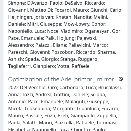
Simone; D’Avanzo, Paolo; DeSalvo, Riccardo;
Giovanni, Matteo Di; Focardi, Mauro; Giunchi, Carlo;
Heijningen, Joris van; Khetan, Nandita; Melini,
Daniele; Mitri, Giuseppe; Mow-Lowry, Conor;
Naponiello, Luca; Noce, Vladimiro; Oganesyan, Gor;
Pace, Emanuele; Paik, Ho Jung; Pajewski,
Alessandro; Palazzi, Eliana; Pallavicini, Marco;
Pareschi, Giovanni; Pozzobon, Riccardo; Sharma,
Ashish; Spada, Giorgio; Stanga, Ruggero;
Tagliaferri, Gianpiero; Votta, Raffaele
Optimization of the Ariel primary mirror
2022 Del Vecchio, Ciro; Carbonaro, Luca; Brucalassi,
Anna; Tozzi, Andrea; Gottini, Daniele; Scippa,
Antonio; Pace, Emanuele; Malaguti, Giuseppe;
Micela, Giuseppina; Morgante, Giuanluca; Focardi,
Mauro; Pascale, Enzo; Preti, Giampaolo; Zuppella,
Paola; Salatti, Mario; Piazzolla, Raffaele; Tommasi,
Elisabetta; Naponiello, Luca; Chioetto, Paolo