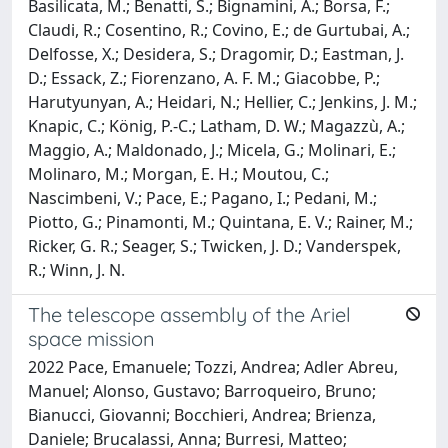
Basilicata, M.; Benatti, S.; Bignamini, A.; Borsa, F.;
Claudi, R.; Cosentino, R.; Covino, E.; de Gurtubai, A.;
Delfosse, X.; Desidera, S.; Dragomir, D.; Eastman, J.
D.; Essack, Z.; Fiorenzano, A. F. M.; Giacobbe, P.;
Harutyunyan, A.; Heidari, N.; Hellier, C.; Jenkins, J. M.;
Knapic, C.; König, P.-C.; Latham, D. W.; Magazzù, A.;
Maggio, A.; Maldonado, J.; Micela, G.; Molinari, E.;
Molinaro, M.; Morgan, E. H.; Moutou, C.;
Nascimbeni, V.; Pace, E.; Pagano, I.; Pedani, M.;
Piotto, G.; Pinamonti, M.; Quintana, E. V.; Rainer, M.;
Ricker, G. R.; Seager, S.; Twicken, J. D.; Vanderspek,
R.; Winn, J. N.
The telescope assembly of the Ariel
space mission
2022 Pace, Emanuele; Tozzi, Andrea; Adler Abreu,
Manuel; Alonso, Gustavo; Barroqueiro, Bruno;
Bianucci, Giovanni; Bocchieri, Andrea; Brienza,
Daniele; Brucalassi, Anna; Burresi, Matteo;