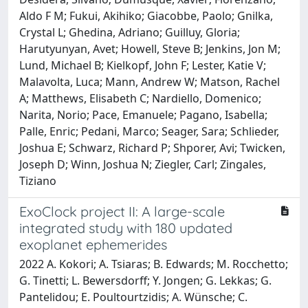
Aldo F M; Fukui, Akihiko; Giacobbe, Paolo; Gnilka,
Crystal L; Ghedina, Adriano; Guilluy, Gloria;
Harutyunyan, Avet; Howell, Steve B; Jenkins, Jon M;
Lund, Michael B; Kielkopf, John F; Lester, Katie V;
Malavolta, Luca; Mann, Andrew W; Matson, Rachel
A; Matthews, Elisabeth C; Nardiello, Domenico;
Narita, Norio; Pace, Emanuele; Pagano, Isabella;
Palle, Enric; Pedani, Marco; Seager, Sara; Schlieder,
Joshua E; Schwarz, Richard P; Shporer, Avi; Twicken,
Joseph D; Winn, Joshua N; Ziegler, Carl; Zingales,
Tiziano
ExoClock project II: A large-scale
integrated study with 180 updated
exoplanet ephemerides
2022 A. Kokori; A. Tsiaras; B. Edwards; M. Rocchetto;
G. Tinetti; L. Bewersdorff; Y. Jongen; G. Lekkas; G.
Pantelidou; E. Poultourtzidis; A. Wünsche; C.