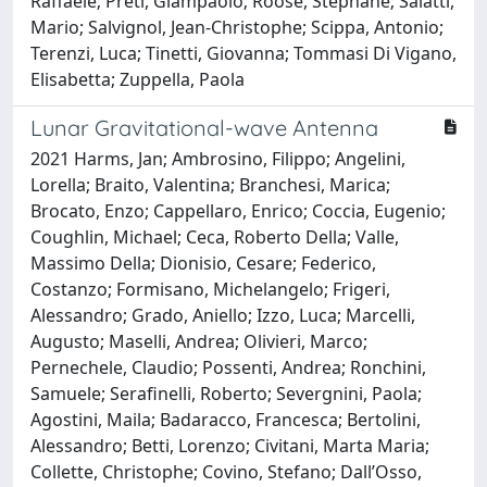
Raffaele; Preti, Giampaolo; Roose, Stephane; Salatti,
Mario; Salvignol, Jean-Christophe; Scippa, Antonio;
Terenzi, Luca; Tinetti, Giovanna; Tommasi Di Vigano,
Elisabetta; Zuppella, Paola
Lunar Gravitational-wave Antenna
2021 Harms, Jan; Ambrosino, Filippo; Angelini,
Lorella; Braito, Valentina; Branchesi, Marica;
Brocato, Enzo; Cappellaro, Enrico; Coccia, Eugenio;
Coughlin, Michael; Ceca, Roberto Della; Valle,
Massimo Della; Dionisio, Cesare; Federico,
Costanzo; Formisano, Michelangelo; Frigeri,
Alessandro; Grado, Aniello; Izzo, Luca; Marcelli,
Augusto; Maselli, Andrea; Olivieri, Marco;
Pernechele, Claudio; Possenti, Andrea; Ronchini,
Samuele; Serafinelli, Roberto; Severgnini, Paola;
Agostini, Maila; Badaracco, Francesca; Bertolini,
Alessandro; Betti, Lorenzo; Civitani, Marta Maria;
Collette, Christophe; Covino, Stefano; Dall’Osso,