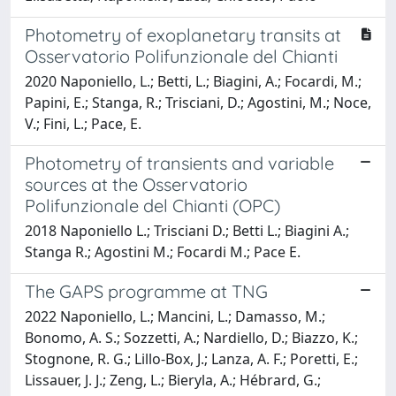
Photometry of exoplanetary transits at
Osservatorio Polifunzionale del Chianti
2020 Naponiello, L.; Betti, L.; Biagini, A.; Focardi, M.;
Papini, E.; Stanga, R.; Trisciani, D.; Agostini, M.; Noce,
V.; Fini, L.; Pace, E.
Photometry of transients and variable
sources at the Osservatorio
Polifunzionale del Chianti (OPC)
2018 Naponiello L.; Trisciani D.; Betti L.; Biagini A.;
Stanga R.; Agostini M.; Focardi M.; Pace E.
The GAPS programme at TNG
2022 Naponiello, L.; Mancini, L.; Damasso, M.;
Bonomo, A. S.; Sozzetti, A.; Nardiello, D.; Biazzo, K.;
Stognone, R. G.; Lillo-Box, J.; Lanza, A. F.; Poretti, E.;
Lissauer, J. J.; Zeng, L.; Bieryla, A.; Hébrard, G.;