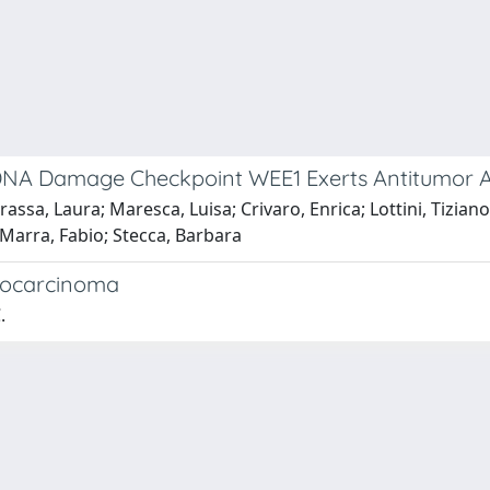
DNA Damage Checkpoint WEE1 Exerts Antitumor Ac
rrassa, Laura; Maresca, Luisa; Crivaro, Enrica; Lottini, Tizia
Marra, Fabio; Stecca, Barbara
giocarcinoma
.