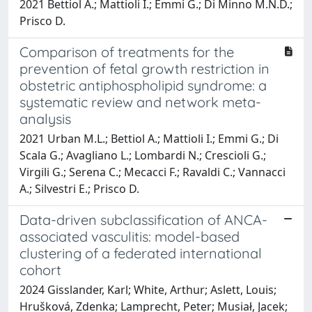
2021 Bettiol A.; Mattioli I.; Emmi G.; Di Minno M.N.D.;
Prisco D.
Comparison of treatments for the
prevention of fetal growth restriction in
obstetric antiphospholipid syndrome: a
systematic review and network meta-
analysis
2021 Urban M.L.; Bettiol A.; Mattioli I.; Emmi G.; Di
Scala G.; Avagliano L.; Lombardi N.; Crescioli G.;
Virgili G.; Serena C.; Mecacci F.; Ravaldi C.; Vannacci
A.; Silvestri E.; Prisco D.
Data-driven subclassification of ANCA-
associated vasculitis: model-based
clustering of a federated international
cohort
2024 Gisslander, Karl; White, Arthur; Aslett, Louis;
Hrušková, Zdenka; Lamprecht, Peter; Musiał, Jacek;