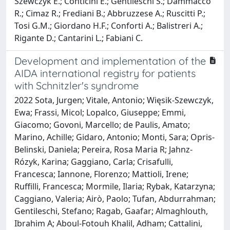
Szewczyk E.; Conticini E.; Gentileschi S.; Dammacco
R.; Cimaz R.; Frediani B.; Abbruzzese A.; Ruscitti P.;
Tosi G.M.; Giordano H.F.; Conforti A.; Balistreri A.;
Rigante D.; Cantarini L.; Fabiani C.
Development and implementation of the
AIDA international registry for patients
with Schnitzler's syndrome
2022 Sota, Jurgen; Vitale, Antonio; Więsik-Szewczyk,
Ewa; Frassi, Micol; Lopalco, Giuseppe; Emmi,
Giacomo; Govoni, Marcello; de Paulis, Amato;
Marino, Achille; Gidaro, Antonio; Monti, Sara; Opris-
Belinski, Daniela; Pereira, Rosa Maria R; Jahnz-
Rózyk, Karina; Gaggiano, Carla; Crisafulli,
Francesca; Iannone, Florenzo; Mattioli, Irene;
Ruffilli, Francesca; Mormile, Ilaria; Rybak, Katarzyna;
Caggiano, Valeria; Airò, Paolo; Tufan, Abdurrahman;
Gentileschi, Stefano; Ragab, Gaafar; Almaghlouth,
Ibrahim A; Aboul-Fotouh Khalil, Adham; Cattalini,