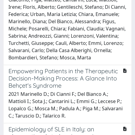
Irene; Floris, Alberto; Gentileschi, Stefano; Di Cianni,
Federica; Urban, Maria Letizia; Chiara, Emanuele;
Marinello, Diana; Del Bianco, Alessandra; Figus,
Michele; Posarelli, Chiara; Fabiani, Claudia; Vagnani,
Sabrina; Andreozzi, Gianni; Lorenzoni, Valentina;
Turchetti, Giuseppe; Cauli, Alberto; Emmi, Lorenzo;
Salvarani, Carlo; Della Casa Alberighi, Ornella;
Bombardieri, Stefano; Mosca, Marta
Empowering Patients in the Therapeutic
Decision-Making Process: A Glance Into
Behçet's Syndrome
2021 Marinello D.; Di Cianni F.; Del Bianco A.;
Mattioli I.; Sota J.; Cantarini L.; Emmi G.; Leccese P.;
Lopalco G.; Mosca M.; Padula A.; Piga M.; Salvarani
C.; Taruscio D.; Talarico R.
Epidemiology of SLE in Italy: an