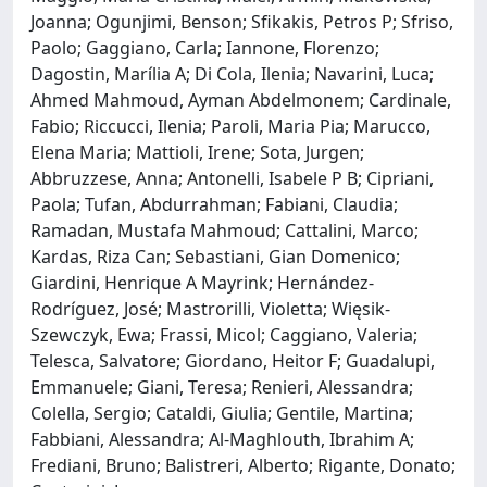
Joanna; Ogunjimi, Benson; Sfikakis, Petros P; Sfriso,
Paolo; Gaggiano, Carla; Iannone, Florenzo;
Dagostin, Marília A; Di Cola, Ilenia; Navarini, Luca;
Ahmed Mahmoud, Ayman Abdelmonem; Cardinale,
Fabio; Riccucci, Ilenia; Paroli, Maria Pia; Marucco,
Elena Maria; Mattioli, Irene; Sota, Jurgen;
Abbruzzese, Anna; Antonelli, Isabele P B; Cipriani,
Paola; Tufan, Abdurrahman; Fabiani, Claudia;
Ramadan, Mustafa Mahmoud; Cattalini, Marco;
Kardas, Riza Can; Sebastiani, Gian Domenico;
Giardini, Henrique A Mayrink; Hernández-
Rodríguez, José; Mastrorilli, Violetta; Więsik-
Szewczyk, Ewa; Frassi, Micol; Caggiano, Valeria;
Telesca, Salvatore; Giordano, Heitor F; Guadalupi,
Emmanuele; Giani, Teresa; Renieri, Alessandra;
Colella, Sergio; Cataldi, Giulia; Gentile, Martina;
Fabbiani, Alessandra; Al-Maghlouth, Ibrahim A;
Frediani, Bruno; Balistreri, Alberto; Rigante, Donato;