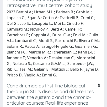
retrospective, multicentre, cohort study
2023 Bettiol A.; Urban M.L.; Padoan R.; Groh M.;
Lopalco G.; Egan A.; Cottin V.; Fraticelli P.; Crimi C.;
Del Giacco S.; Losappio L.; Moi L.; Cinetto F.;
Caminati M.; Novikov P.; Berti A.; Cameli P.;
Cathebras P.; Coppola A.; Durel C.-A.; Folci M.; Gullo
A.L.; Lombardi C.; Monti S.; Parronchi P.; Rivera C.M.;
Solans R.; Vacca A.; Espigol-Frigole G.; Guarnieri G.;
Bianchi F.C.; Marchi M.R.; Tcherakian C.; Kahn J.-E.;
Iannone F.; Venerito V.; Desaintjean C.; Moroncini
G.; Nolasco S.; Costanzo G.A.M.L.; Schroeder J.W.;
Ribi C.; Tesi M.; Gelain E.; Mattioli I.; Bello F.; Jayne D.;
Prisco D.; Vaglio A.; Emmi G.
Canakinumab as first-line biological
therapy in Still's disease and differences
between the systemic and the chronic-
articular courses: Real-life experience