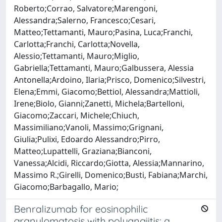
Roberto;Corrao, Salvatore;Marengoni,
Alessandra;Salerno, Francesco;Cesari,
Matteo;Tettamanti, Mauro;Pasina, Luca;Franchi,
Carlotta;Franchi, Carlotta;Novella,
Alessio;Tettamanti, Mauro;Miglio,
Gabriella;Tettamanti, Mauro;Galbussera, Alessia
Antonella;Ardoino, Ilaria;Prisco, Domenico;Silvestri,
Elena;Emmi, Giacomo;Bettiol, Alessandra;Mattioli,
Irene;Biolo, Gianni;Zanetti, Michela;Bartelloni,
Giacomo;Zaccari, Michele;Chiuch,
Massimiliano;Vanoli, Massimo;Grignani,
Giulia;Pulixi, Edoardo Alessandro;Pirro,
Matteo;Lupattelli, Graziana;Bianconi,
Vanessa;Alcidi, Riccardo;Giotta, Alessia;Mannarino,
Massimo R.;Girelli, Domenico;Busti, Fabiana;Marchi,
Giacomo;Barbagallo, Mario;
Benralizumab for eosinophilic
granulomatosis with polyangiitis: a