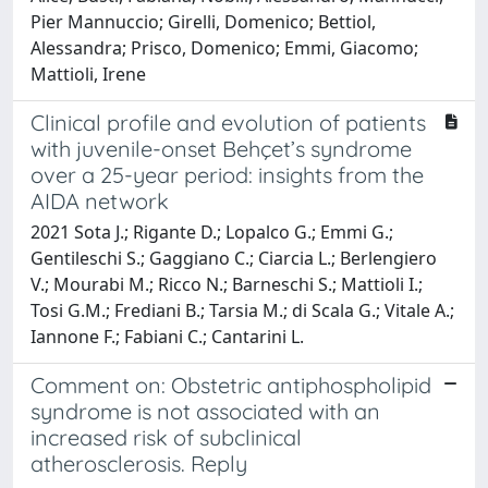
Pier Mannuccio; Girelli, Domenico; Bettiol,
Alessandra; Prisco, Domenico; Emmi, Giacomo;
Mattioli, Irene
Clinical profile and evolution of patients
with juvenile-onset Behçet’s syndrome
over a 25-year period: insights from the
AIDA network
2021 Sota J.; Rigante D.; Lopalco G.; Emmi G.;
Gentileschi S.; Gaggiano C.; Ciarcia L.; Berlengiero
V.; Mourabi M.; Ricco N.; Barneschi S.; Mattioli I.;
Tosi G.M.; Frediani B.; Tarsia M.; di Scala G.; Vitale A.;
Iannone F.; Fabiani C.; Cantarini L.
Comment on: Obstetric antiphospholipid
syndrome is not associated with an
increased risk of subclinical
atherosclerosis. Reply