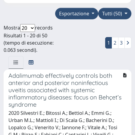
Esportazione
Tutti (50)
Mostra
records
Risultati 1 - 20 di 50
(tempo di esecuzione:
1
2
3
0.063 secondi).
Adalimumab effectively controls both
anterior and posterior noninfectious
uveitis associated with systemic
inflammatory diseases: focus on Behçet’s
syndrome
2020 Silvestri E.; Bitossi A.; Bettiol A.; Emmi G.;
Urban M.L.; Mattioli I.; Di Scala G.; Bacherini D.;
Lopalco G.; Venerito V.; Iannone F.; Vitale A.; Tosi
G.M.; Rizzo S.; Fabiani C.; Cantarini L.; Virgili G.;