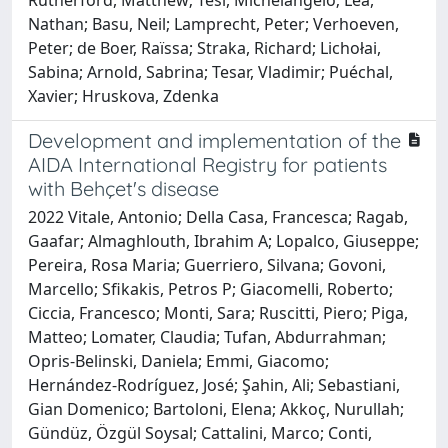
Nathan; Basu, Neil; Lamprecht, Peter; Verhoeven,
Peter; de Boer, Raïssa; Straka, Richard; Lichołai,
Sabina; Arnold, Sabrina; Tesar, Vladimir; Puéchal,
Xavier; Hruskova, Zdenka
Development and implementation of the
AIDA International Registry for patients
with Behçet's disease
2022 Vitale, Antonio; Della Casa, Francesca; Ragab,
Gaafar; Almaghlouth, Ibrahim A; Lopalco, Giuseppe;
Pereira, Rosa Maria; Guerriero, Silvana; Govoni,
Marcello; Sfikakis, Petros P; Giacomelli, Roberto;
Ciccia, Francesco; Monti, Sara; Ruscitti, Piero; Piga,
Matteo; Lomater, Claudia; Tufan, Abdurrahman;
Opris-Belinski, Daniela; Emmi, Giacomo;
Hernández-Rodríguez, José; Şahin, Ali; Sebastiani,
Gian Domenico; Bartoloni, Elena; Akkoç, Nurullah;
Gündüz, Özgül Soysal; Cattalini, Marco; Conti,