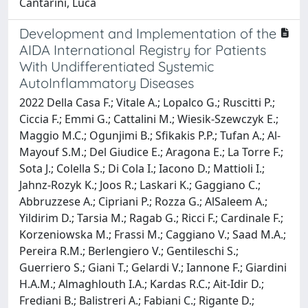
Cantarini, Luca
Development and Implementation of the
AIDA International Registry for Patients
With Undifferentiated Systemic
AutoInflammatory Diseases
2022 Della Casa F.; Vitale A.; Lopalco G.; Ruscitti P.;
Ciccia F.; Emmi G.; Cattalini M.; Wiesik-Szewczyk E.;
Maggio M.C.; Ogunjimi B.; Sfikakis P.P.; Tufan A.; Al-
Mayouf S.M.; Del Giudice E.; Aragona E.; La Torre F.;
Sota J.; Colella S.; Di Cola I.; Iacono D.; Mattioli I.;
Jahnz-Rozyk K.; Joos R.; Laskari K.; Gaggiano C.;
Abbruzzese A.; Cipriani P.; Rozza G.; AlSaleem A.;
Yildirim D.; Tarsia M.; Ragab G.; Ricci F.; Cardinale F.;
Korzeniowska M.; Frassi M.; Caggiano V.; Saad M.A.;
Pereira R.M.; Berlengiero V.; Gentileschi S.;
Guerriero S.; Giani T.; Gelardi V.; Iannone F.; Giardini
H.A.M.; Almaghlouth I.A.; Kardas R.C.; Ait-Idir D.;
Frediani B.; Balistreri A.; Fabiani C.; Rigante D.;