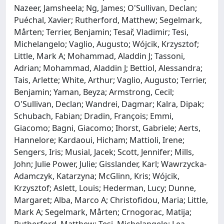
Nazeer, Jamsheela; Ng, James; O'Sullivan, Declan;
Puéchal, Xavier; Rutherford, Matthew; Segelmark,
Mårten; Terrier, Benjamin; Tesař, Vladimir; Tesi,
Michelangelo; Vaglio, Augusto; Wójcik, Krzysztof;
Little, Mark A; Mohammad, Aladdin J; Tassoni,
Adrian; Mohammad, Aladdin J; Bettiol, Alessandra;
Tais, Arlette; White, Arthur; Vaglio, Augusto; Terrier,
Benjamin; Yaman, Beyza; Armstrong, Cecil;
O'Sullivan, Declan; Wandrei, Dagmar; Kalra, Dipak;
Schubach, Fabian; Dradin, François; Emmi,
Giacomo; Bagni, Giacomo; Ihorst, Gabriele; Aerts,
Hannelore; Kardaoui, Hicham; Mattioli, Irene;
Sengers, Iris; Musial, Jacek; Scott, Jennifer; Mills,
John; Julie Power, Julie; Gisslander, Karl; Wawrzycka-
Adamczyk, Katarzyna; McGlinn, Kris; Wójcik,
Krzysztof; Aslett, Louis; Hederman, Lucy; Dunne,
Margaret; Alba, Marco A; Christofidou, Maria; Little,
Mark A; Segelmark, Mårten; Crnogorac, Matija;
Rutherford, Matthew; Tesi, Michelangelo; Lea,