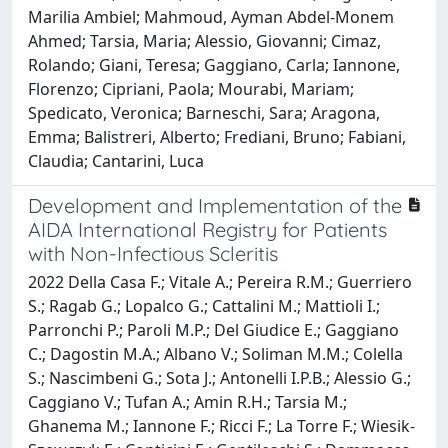
Marilia Ambiel; Mahmoud, Ayman Abdel-Monem
Ahmed; Tarsia, Maria; Alessio, Giovanni; Cimaz,
Rolando; Giani, Teresa; Gaggiano, Carla; Iannone,
Florenzo; Cipriani, Paola; Mourabi, Mariam;
Spedicato, Veronica; Barneschi, Sara; Aragona,
Emma; Balistreri, Alberto; Frediani, Bruno; Fabiani,
Claudia; Cantarini, Luca
Development and Implementation of the
AIDA International Registry for Patients
with Non-Infectious Scleritis
2022 Della Casa F.; Vitale A.; Pereira R.M.; Guerriero
S.; Ragab G.; Lopalco G.; Cattalini M.; Mattioli I.;
Parronchi P.; Paroli M.P.; Del Giudice E.; Gaggiano
C.; Dagostin M.A.; Albano V.; Soliman M.M.; Colella
S.; Nascimbeni G.; Sota J.; Antonelli I.P.B.; Alessio G.;
Caggiano V.; Tufan A.; Amin R.H.; Tarsia M.;
Ghanema M.; Iannone F.; Ricci F.; La Torre F.; Wiesik-