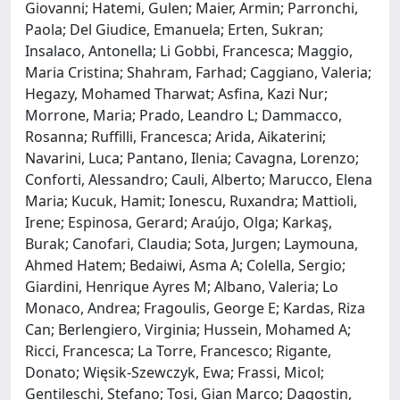
Giovanni; Hatemi, Gulen; Maier, Armin; Parronchi,
Paola; Del Giudice, Emanuela; Erten, Sukran;
Insalaco, Antonella; Li Gobbi, Francesca; Maggio,
Maria Cristina; Shahram, Farhad; Caggiano, Valeria;
Hegazy, Mohamed Tharwat; Asfina, Kazi Nur;
Morrone, Maria; Prado, Leandro L; Dammacco,
Rosanna; Ruffilli, Francesca; Arida, Aikaterini;
Navarini, Luca; Pantano, Ilenia; Cavagna, Lorenzo;
Conforti, Alessandro; Cauli, Alberto; Marucco, Elena
Maria; Kucuk, Hamit; Ionescu, Ruxandra; Mattioli,
Irene; Espinosa, Gerard; Araújo, Olga; Karkaş,
Burak; Canofari, Claudia; Sota, Jurgen; Laymouna,
Ahmed Hatem; Bedaiwi, Asma A; Colella, Sergio;
Giardini, Henrique Ayres M; Albano, Valeria; Lo
Monaco, Andrea; Fragoulis, George E; Kardas, Riza
Can; Berlengiero, Virginia; Hussein, Mohamed A;
Ricci, Francesca; La Torre, Francesco; Rigante,
Donato; Więsik-Szewczyk, Ewa; Frassi, Micol;
Gentileschi, Stefano; Tosi, Gian Marco; Dagostin,