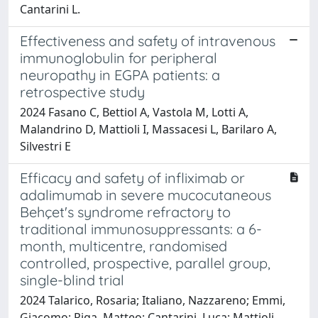
Cantarini L.
Effectiveness and safety of intravenous
immunoglobulin for peripheral
neuropathy in EGPA patients: a
retrospective study
2024 Fasano C, Bettiol A, Vastola M, Lotti A,
Malandrino D, Mattioli I, Massacesi L, Barilaro A,
Silvestri E
Efficacy and safety of infliximab or
adalimumab in severe mucocutaneous
Behçet's syndrome refractory to
traditional immunosuppressants: a 6-
month, multicentre, randomised
controlled, prospective, parallel group,
single-blind trial
2024 Talarico, Rosaria; Italiano, Nazzareno; Emmi,
Giacomo; Piga, Matteo; Cantarini, Luca; Mattioli,