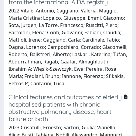
from the international AIDA registry
2022 Vitale, Antonio; Caggiano, Valeria; Maggio,
Maria Cristina; Lopalco, Giuseppe; Emmi, Giacomo;
Sota, Jurgen; La Torre, Francesco; Ruscitti, Piero;
Bartoloni, Elena; Conti, Giovanni; Fabiani, Claudia;
Mattioli, Irene; Gaggiano, Carla; Cardinale, Fabio;
Dagna, Lorenzo; Campochiaro, Corrado; Giacomelli,
Roberto; Balistreri, Alberto; Laskari, Katerina; Tufan,
Abdurrahman; Ragab, Gaafar; Almaghlouth,
Ibrahim A; Więsik-Szewczyk, Ewa; Pereira, Rosa
Maria; Frediani, Bruno; Iannone, Florenzo; Sfikakis,
Petros P; Cantarini, Luca
Clinical features and outcomes of elderly
hospitalised patients with chronic
obstructive pulmonary disease, heart
failure or both
2023 Crisafulli, Ernesto; Sartori, Giulia; Vianello,
Alice; Busti, Fabiana; Nobili, Alessandro; Mannucci,