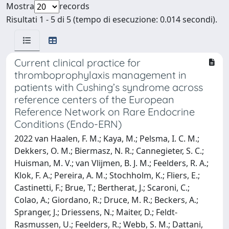
Mostra
records
Risultati 1 - 5 di 5 (tempo di esecuzione: 0.014 secondi).
Current clinical practice for
thromboprophylaxis management in
patients with Cushing’s syndrome across
reference centers of the European
Reference Network on Rare Endocrine
Conditions (Endo-ERN)
2022 van Haalen, F. M.; Kaya, M.; Pelsma, I. C. M.;
Dekkers, O. M.; Biermasz, N. R.; Cannegieter, S. C.;
Huisman, M. V.; van Vlijmen, B. J. M.; Feelders, R. A.;
Klok, F. A.; Pereira, A. M.; Stochholm, K.; Fliers, E.;
Castinetti, F.; Brue, T.; Bertherat, J.; Scaroni, C.;
Colao, A.; Giordano, R.; Druce, M. R.; Beckers, A.;
Spranger, J.; Driessens, N.; Maiter, D.; Feldt-
Rasmussen, U.; Feelders, R.; Webb, S. M.; Dattani,