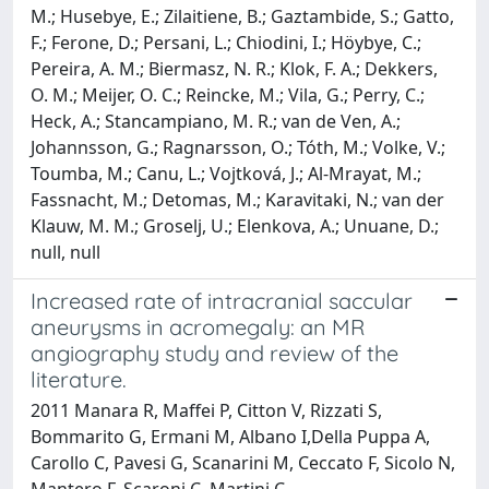
M.; Husebye, E.; Zilaitiene, B.; Gaztambide, S.; Gatto,
F.; Ferone, D.; Persani, L.; Chiodini, I.; Höybye, C.;
Pereira, A. M.; Biermasz, N. R.; Klok, F. A.; Dekkers,
O. M.; Meijer, O. C.; Reincke, M.; Vila, G.; Perry, C.;
Heck, A.; Stancampiano, M. R.; van de Ven, A.;
Johannsson, G.; Ragnarsson, O.; Tóth, M.; Volke, V.;
Toumba, M.; Canu, L.; Vojtková, J.; Al-Mrayat, M.;
Fassnacht, M.; Detomas, M.; Karavitaki, N.; van der
Klauw, M. M.; Groselj, U.; Elenkova, A.; Unuane, D.;
null, null
Increased rate of intracranial saccular
aneurysms in acromegaly: an MR
angiography study and review of the
literature.
2011 Manara R, Maffei P, Citton V, Rizzati S,
Bommarito G, Ermani M, Albano I,Della Puppa A,
Carollo C, Pavesi G, Scanarini M, Ceccato F, Sicolo N,
Mantero F, Scaroni C, Martini C.