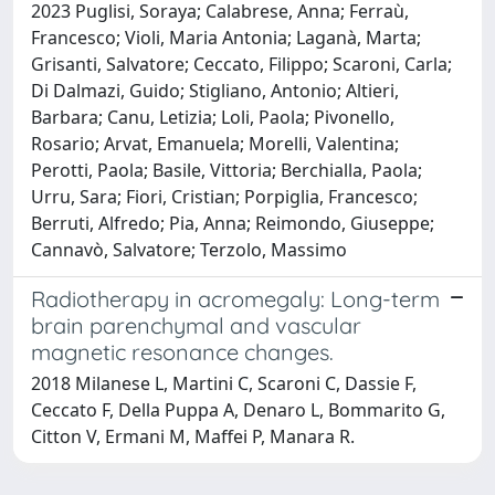
2023 Puglisi, Soraya; Calabrese, Anna; Ferraù,
Francesco; Violi, Maria Antonia; Laganà, Marta;
Grisanti, Salvatore; Ceccato, Filippo; Scaroni, Carla;
Di Dalmazi, Guido; Stigliano, Antonio; Altieri,
Barbara; Canu, Letizia; Loli, Paola; Pivonello,
Rosario; Arvat, Emanuela; Morelli, Valentina;
Perotti, Paola; Basile, Vittoria; Berchialla, Paola;
Urru, Sara; Fiori, Cristian; Porpiglia, Francesco;
Berruti, Alfredo; Pia, Anna; Reimondo, Giuseppe;
Cannavò, Salvatore; Terzolo, Massimo
Radiotherapy in acromegaly: Long-term
brain parenchymal and vascular
magnetic resonance changes.
2018 Milanese L, Martini C, Scaroni C, Dassie F,
Ceccato F, Della Puppa A, Denaro L, Bommarito G,
Citton V, Ermani M, Maffei P, Manara R.