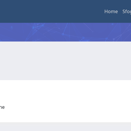
Home
Sfo
one