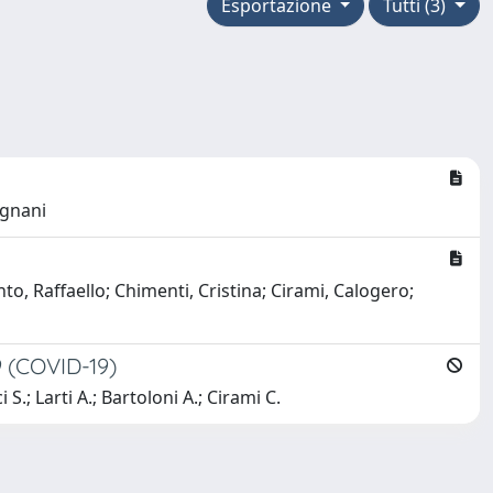
Esportazione
Tutti (3)
agnani
to, Raffaello; Chimenti, Cristina; Cirami, Calogero;
9 (COVID-19)
 S.; Larti A.; Bartoloni A.; Cirami C.