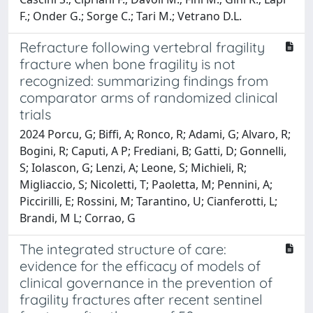
F.; Onder G.; Sorge C.; Tari M.; Vetrano D.L.
Refracture following vertebral fragility
fracture when bone fragility is not
recognized: summarizing findings from
comparator arms of randomized clinical
trials
2024 Porcu, G; Biffi, A; Ronco, R; Adami, G; Alvaro, R;
Bogini, R; Caputi, A P; Frediani, B; Gatti, D; Gonnelli,
S; Iolascon, G; Lenzi, A; Leone, S; Michieli, R;
Migliaccio, S; Nicoletti, T; Paoletta, M; Pennini, A;
Piccirilli, E; Rossini, M; Tarantino, U; Cianferotti, L;
Brandi, M L; Corrao, G
The integrated structure of care:
evidence for the efficacy of models of
clinical governance in the prevention of
fragility fractures after recent sentinel