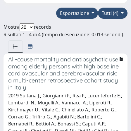
Esportazione
Tutti (4)
Mostra
records
Risultati 1 - 4 di 4 (tempo di esecuzione: 0.013 secondi).
All-cause mortality and antipsychotic use
among elderly persons with high baseline
cardiovascular and cerebrovascular risk:
a multi-center retrospective cohort study
in Italy
2019 Sultana J.; Giorgianni F.; Rea F.; Lucenteforte E.;
Lombardi N.; Mugelli A.; Vannacci A.; Liperoti R.;
Kirchmayer U.; Vitale C.; Chinellato A.; Roberto G.;
Corrao G.; Trifiro G.; Agabiti N.; Bartolini C.;
Bernabei R.; Bettiol A.; Bonassi S.; Caputi A.P.;
Cascini S.; Cipriani F.; Davoli M.; Fini M.; Gini R.; Lapi