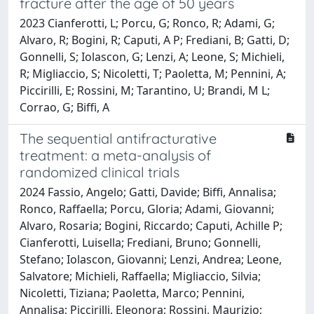
fracture after the age of 50 years
2023 Cianferotti, L; Porcu, G; Ronco, R; Adami, G;
Alvaro, R; Bogini, R; Caputi, A P; Frediani, B; Gatti, D;
Gonnelli, S; Iolascon, G; Lenzi, A; Leone, S; Michieli,
R; Migliaccio, S; Nicoletti, T; Paoletta, M; Pennini, A;
Piccirilli, E; Rossini, M; Tarantino, U; Brandi, M L;
Corrao, G; Biffi, A
The sequential antifracturative
treatment: a meta-analysis of
randomized clinical trials
2024 Fassio, Angelo; Gatti, Davide; Biffi, Annalisa;
Ronco, Raffaella; Porcu, Gloria; Adami, Giovanni;
Alvaro, Rosaria; Bogini, Riccardo; Caputi, Achille P;
Cianferotti, Luisella; Frediani, Bruno; Gonnelli,
Stefano; Iolascon, Giovanni; Lenzi, Andrea; Leone,
Salvatore; Michieli, Raffaella; Migliaccio, Silvia;
Nicoletti, Tiziana; Paoletta, Marco; Pennini,
Annalisa; Piccirilli, Eleonora; Rossini, Maurizio;