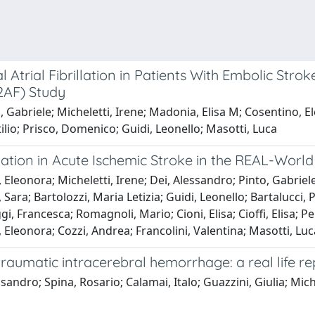
 Atrial Fibrillation in Patients With Embolic Str
E2AF) Study
to, Gabriele; Micheletti, Irene; Madonia, Elisa M; Cosentino, El
tilio; Prisco, Domenico; Guidi, Leonello; Masotti, Luca
tion in Acute Ischemic Stroke in the REAL-World C
o, Eleonora; Micheletti, Irene; Dei, Alessandro; Pinto, Gabriel
, Sara; Bartolozzi, Maria Letizia; Guidi, Leonello; Bartalucci,
 Francesca; Romagnoli, Mario; Cioni, Elisa; Cioffi, Elisa; Pel
 Eleonora; Cozzi, Andrea; Francolini, Valentina; Masotti, Luc
raumatic intracerebral hemorrhage: a real life re
essandro; Spina, Rosario; Calamai, Italo; Guazzini, Giulia; Mic