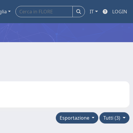
glia
IT
LOGIN
Esportazione
Tutti (3)