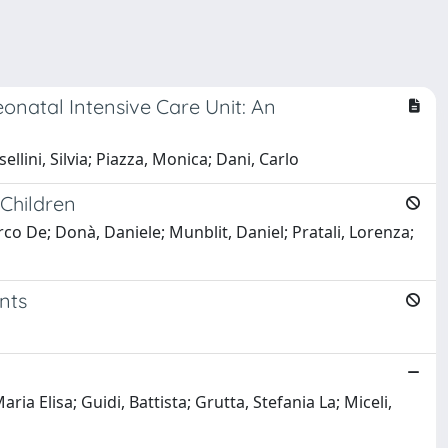
onatal Intensive Care Unit: An
ellini, Silvia; Piazza, Monica; Dani, Carlo
 Children
rco De; Donà, Daniele; Munblit, Daniel; Pratali, Lorenza;
nts
ria Elisa; Guidi, Battista; Grutta, Stefania La; Miceli,