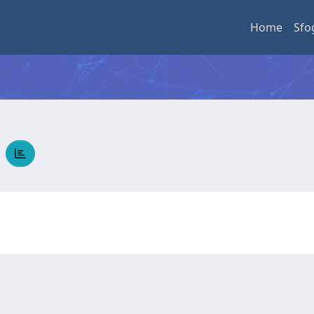
Home
Sfo
I