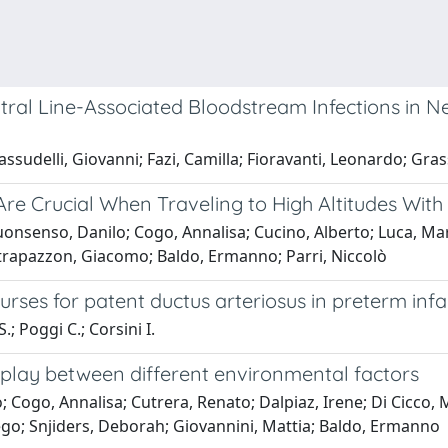
al Line-Associated Bloodstream Infections in Ne
assudelli, Giovanni; Fazi, Camilla; Fioravanti, Leonardo; Grass
re Crucial When Traveling to High Altitudes With
Buonsenso, Danilo; Cogo, Annalisa; Cucino, Alberto; Luca, Ma
; Strapazzon, Giacomo; Baldo, Ermanno; Parri, Niccolò
rses for patent ductus arteriosus in preterm infa
.; Poggi C.; Corsini I.
rplay between different environmental factors
; Cogo, Annalisa; Cutrera, Renato; Dalpiaz, Irene; Di Cicco, Ma
iego; Snjiders, Deborah; Giovannini, Mattia; Baldo, Ermanno