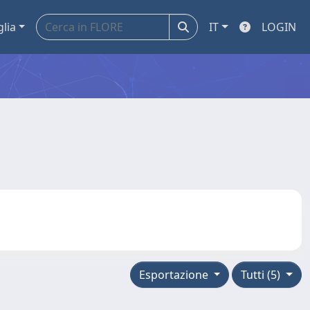
glia
IT
LOGIN
Esportazione
Tutti (5)