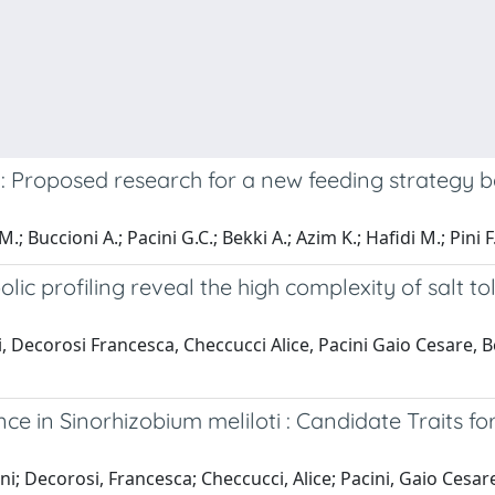
: Proposed research for a new feeding strategy ba
; Buccioni A.; Pacini G.C.; Bekki A.; Azim K.; Hafidi M.; Pini F
c profiling reveal the high complexity of salt to
 Decorosi Francesca, Checcucci Alice, Pacini Gaio Cesare, B
ce in Sinorhizobium meliloti : Candidate Traits 
ni; Decorosi, Francesca; Checcucci, Alice; Pacini, Gaio Ces