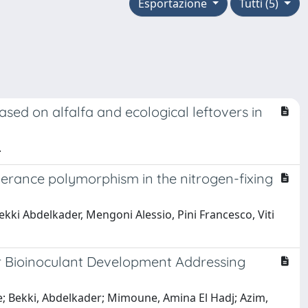
Esportazione
Tutti (5)
sed on alfalfa and ecological leftovers in
.
lerance polymorphism in the nitrogen-fixing
ekki Abdelkader, Mengoni Alessio, Pini Francesco, Viti
for Bioinoculant Development Addressing
are; Bekki, Abdelkader; Mimoune, Amina El Hadj; Azim,