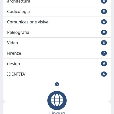
architettura
8
Codicologia
8
Comunicazione visiva
8
Paleografia
8
Video
8
Firenze
7
design
6
IDENTITA'
6
Lingua