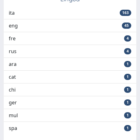
ita
163
eng
45
fre
4
rus
4
ara
1
cat
1
chi
1
ger
1
mul
1
spa
1