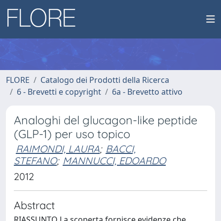
FLORE
Catalogo dei Prodotti della Ricerca
6 - Brevetti e copyright
6a - Brevetto attivo
Analoghi del glucagon-like peptide
(GLP-1) per uso topico
RAIMONDI, LAURA
;
BACCI,
STEFANO
;
MANNUCCI, EDOARDO
2012
Abstract
RIASSUNTO La scoperta fornisce evidenze che