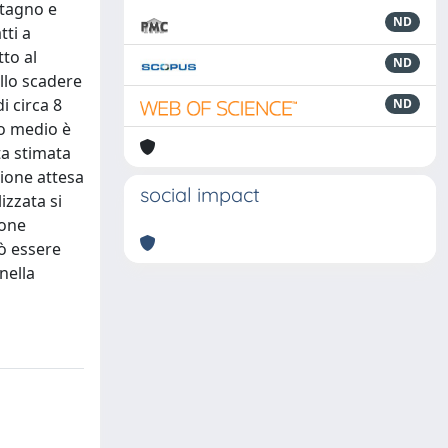
stagno e
ND
tti a
tto al
ND
llo scadere
i circa 8
ND
do medio è
ta stimata
ione attesa
social impact
izzata si
ione
ò essere
nella