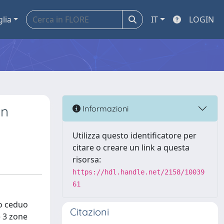
glia
IT
LOGIN
in
Informazioni
Utilizza questo identificatore per
citare o creare un link a questa
risorsa:
https://hdl.handle.net/2158/10039
61
co ceduo
Citazioni
e 3 zone