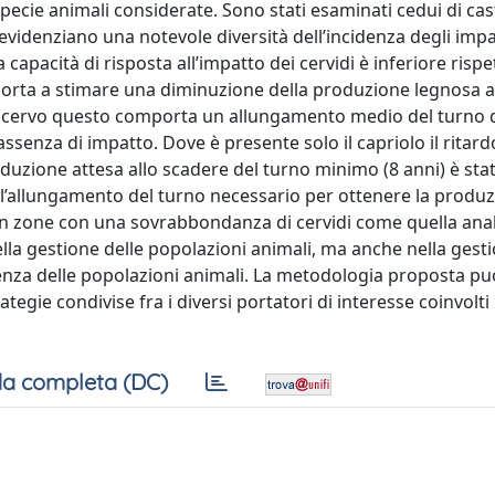
pecie animali considerate. Sono stati esaminati cedui di ca
ti evidenziano una notevole diversità dell’incidenza degli impa
apacità di risposta all’impatto dei cervidi è inferiore rispe
porta a stimare una diminuzione della produzione legnosa a
il cervo questo comporta un allungamento medio del turno d
ssenza di impatto. Dove è presente solo il capriolo il ritar
roduzione attesa allo scadere del turno minimo (8 anni) è sta
 l’allungamento del turno necessario per ottenere la produz
e in zone con una sovrabbondanza di cervidi come quella anal
a gestione delle popolazioni animali, ma anche nella gest
enza delle popolazioni animali. La metodologia proposta pu
egie condivise fra i diversi portatori di interesse coinvolti 
a completa (DC)