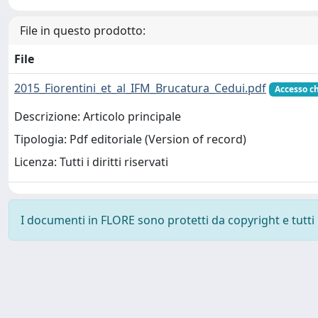
File in questo prodotto:
File
2015_Fiorentini_et_al_IFM_Brucatura_Cedui.pdf
Accesso c
Descrizione: Articolo principale
Tipologia: Pdf editoriale (Version of record)
Licenza: Tutti i diritti riservati
I documenti in FLORE sono protetti da copyright e tutti i 
Powered by
IRIS
-
about IRIS
-
Utilizzo dei cookie