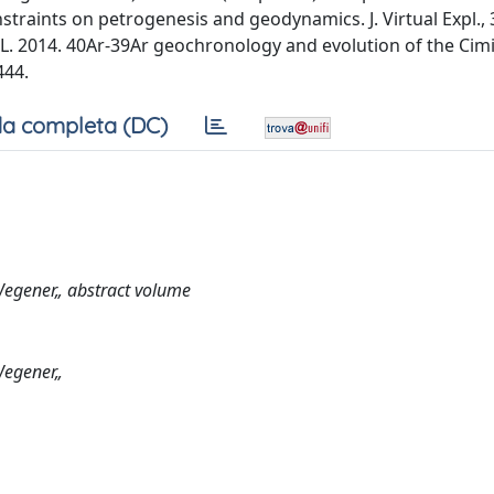
straints on petrogenesis and geodynamics. J. Virtual Expl., 
ta L. 2014. 40Ar-39Ar geochronology and evolution of the Cim
444.
a completa (DC)
 Wegener„ abstract volume
 Wegener„