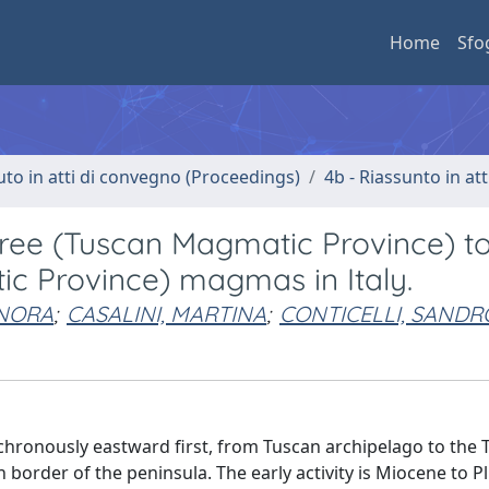
Home
Sfo
uto in atti di convegno (Proceedings)
4b - Riassunto in at
-free (Tuscan Magmatic Province) t
c Province) magmas in Italy.
ONORA
;
CASALINI, MARTINA
;
CONTICELLI, SANDR
chronously eastward first, from Tuscan archipelago to the 
border of the peninsula. The early activity is Miocene to Pl