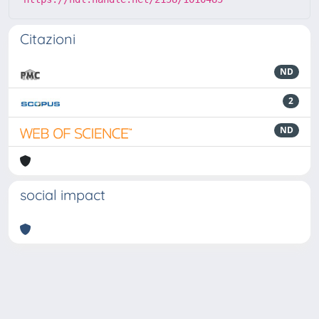
Citazioni
ND
2
ND
social impact
Powered by
IRIS
-
about IRIS
-