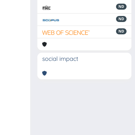
ND
ND
ND
social impact