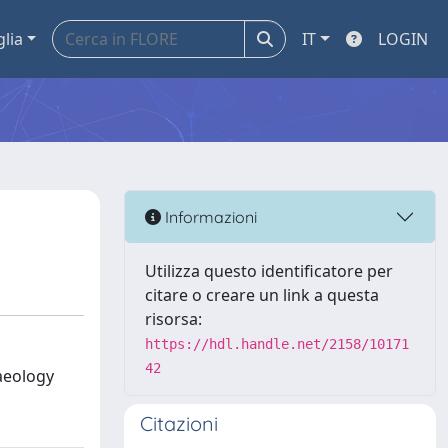
glia
IT
LOGIN
Informazioni
Utilizza questo identificatore per
citare o creare un link a questa
risorsa:
https://hdl.handle.net/2158/10171
42
aeology
Citazioni