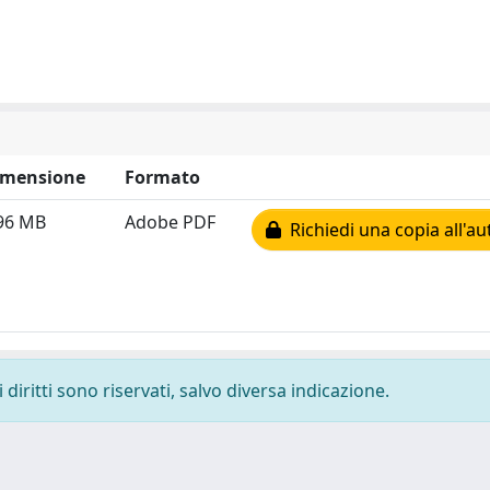
imensione
Formato
96 MB
Adobe PDF
Richiedi una copia all'au
diritti sono riservati, salvo diversa indicazione.