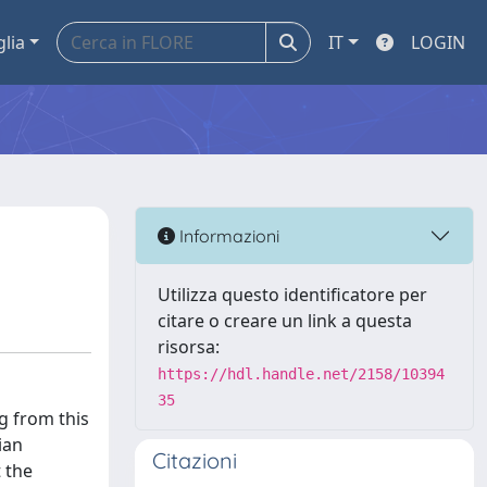
glia
IT
LOGIN
Informazioni
Utilizza questo identificatore per
citare o creare un link a questa
risorsa:
https://hdl.handle.net/2158/10394
35
g from this
ian
Citazioni
 the