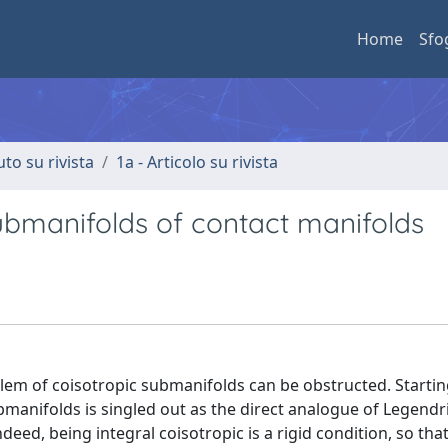
Home
Sfo
uto su rivista
1a - Articolo su rivista
 submanifolds of contact manifolds
em of coisotropic submanifolds can be obstructed. Startin
ubmanifolds is singled out as the direct analogue of Legendr
ed, being integral coisotropic is a rigid condition, so that