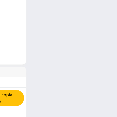
 copia
e