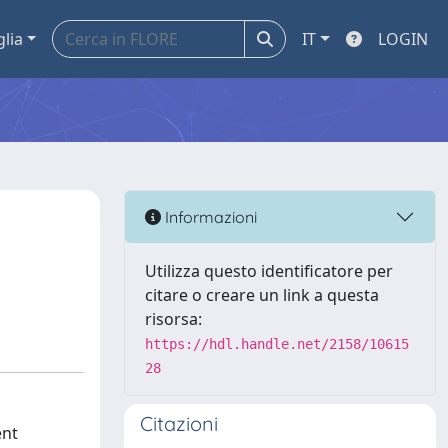
glia
IT
LOGIN
Informazioni
Utilizza questo identificatore per
citare o creare un link a questa
risorsa:
https://hdl.handle.net/2158/10615
28
Citazioni
ent