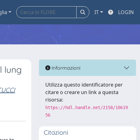
glia
IT
LOGIN
l lung
Informazioni
Utilizza questo identificatore per
UCCI
citare o creare un link a questa
risorsa:
https://hdl.handle.net/2158/10619
56
Citazioni