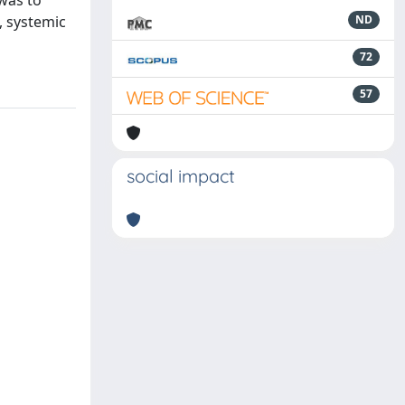
 was to
, systemic
ND
72
57
social impact