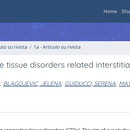
Home
Sfo
uto su rivista
1a - Articolo su rivista
 tissue disorders related interstitia
;
BLAGOJEVIC, JELENA
;
GUIDUCCI, SERENA
;
MAT