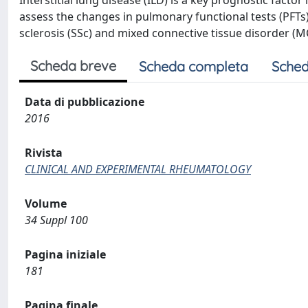
Interstitial lung disease (ILD) is a key prognostic facto
assess the changes in pulmonary functional tests (PFTs
sclerosis (SSc) and mixed connective tissue disorder (M
Scheda breve
Scheda completa
Sched
Data di pubblicazione
2016
Rivista
CLINICAL AND EXPERIMENTAL RHEUMATOLOGY
Volume
34 Suppl 100
Pagina iniziale
181
Pagina finale