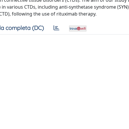
r in connective tissue disorders (CTDs). The aim of our study
) in various CTDs, including anti-synthetase syndrome (SYN)
CTD), following the use of rituximab therapy.
a completa (DC)