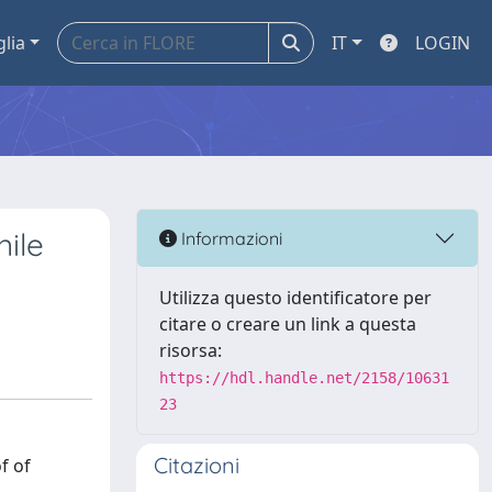
glia
IT
LOGIN
ile
Informazioni
Utilizza questo identificatore per
citare o creare un link a questa
risorsa:
https://hdl.handle.net/2158/10631
23
Citazioni
f of