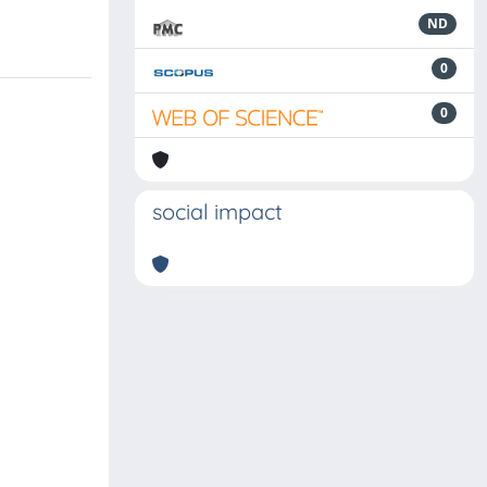
ND
0
0
social impact