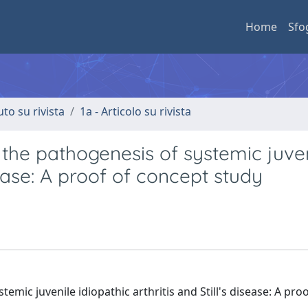
Home
Sfo
uto su rivista
1a - Articolo su rivista
the pathogenesis of systemic juven
isease: A proof of concept study
mic juvenile idiopathic arthritis and Still's disease: A proo