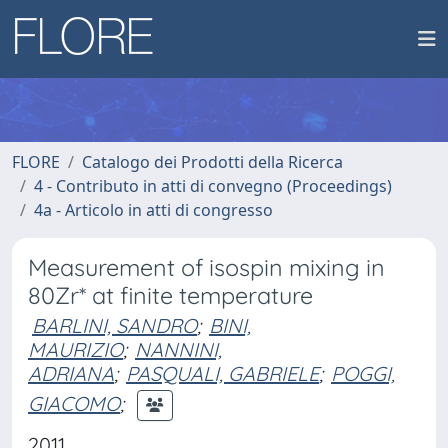
FLORE
Catalogo dei Prodotti della Ricerca
4 - Contributo in atti di convegno (Proceedings)
4a - Articolo in atti di congresso
Measurement of isospin mixing in
80Zr* at finite temperature
BARLINI, SANDRO
;
BINI,
MAURIZIO
;
NANNINI,
ADRIANA
;
PASQUALI, GABRIELE
;
POGGI,
GIACOMO
;
2011