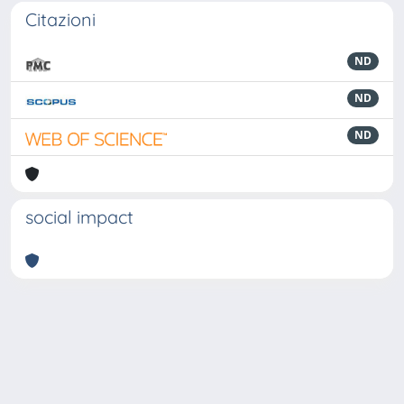
Citazioni
ND
ND
ND
social impact
Powered by
IRIS
-
about IRIS
-
Utilizzo dei cookie
-
Privacy
Copyright © 2026