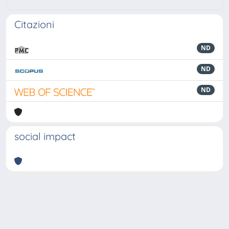
Citazioni
ND
ND
ND
social impact
Powered by
IRIS
-
about IRIS
-