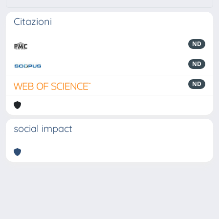
Citazioni
ND
ND
ND
social impact
Powered by
IRIS
-
about IRIS
-