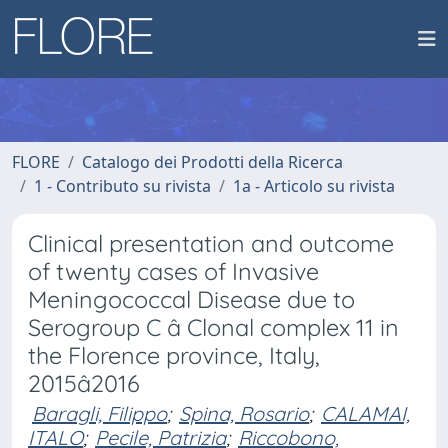
FLORE
Catalogo dei Prodotti della Ricerca
1 - Contributo su rivista
1a - Articolo su rivista
Clinical presentation and outcome
of twenty cases of Invasive
Meningococcal Disease due to
Serogroup C â Clonal complex 11 in
the Florence province, Italy,
2015â2016
Baragli, Filippo
;
Spina, Rosario
;
CALAMAI,
ITALO
;
Pecile, Patrizia
;
Riccobono,