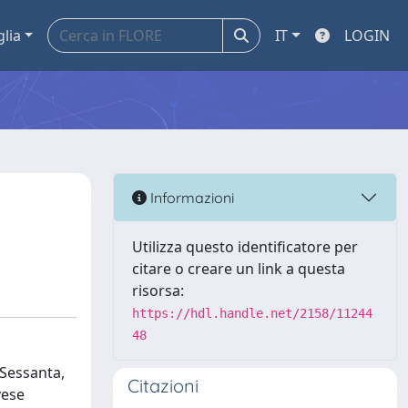
glia
IT
LOGIN
Informazioni
Utilizza questo identificatore per
citare o creare un link a questa
risorsa:
https://hdl.handle.net/2158/11244
48
 Sessanta,
Citazioni
vese