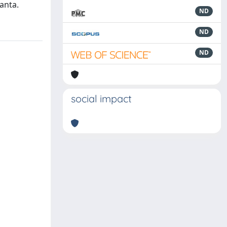
anta.
ND
ND
ND
social impact