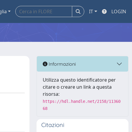
glia
IT
LOGIN
Informazioni
Utilizza questo identificatore per
citare o creare un link a questa
risorsa:
https://hdl.handle.net/2158/11360
68
Citazioni