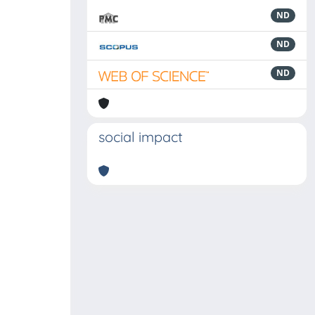
ND
ND
ND
social impact