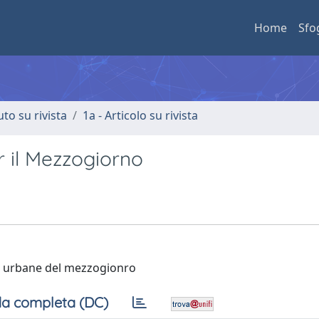
Home
Sfo
uto su rivista
1a - Articolo su rivista
er il Mezzogiorno
aree urbane del mezzogionro
a completa (DC)