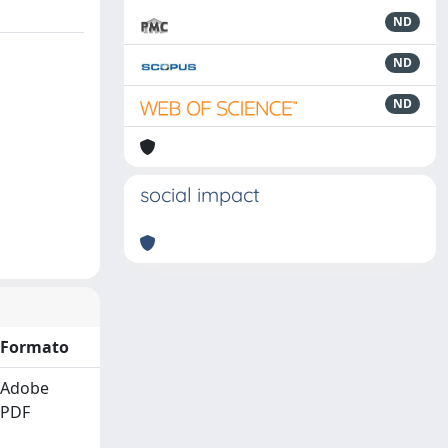
ND
ND
ND
social impact
Formato
Adobe
PDF