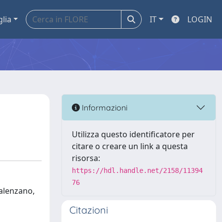
glia
IT
LOGIN
Informazioni
Utilizza questo identificatore per
citare o creare un link a questa
risorsa:
https://hdl.handle.net/2158/11394
76
Calenzano,
Citazioni