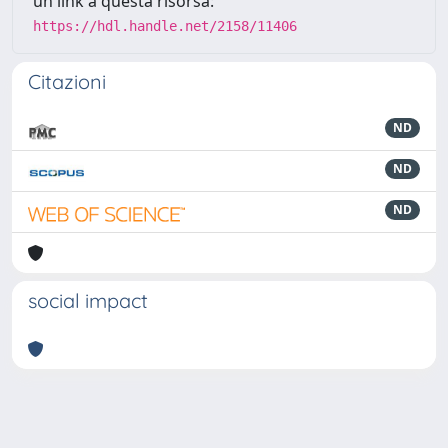
un link a questa risorsa:
https://hdl.handle.net/2158/11406
Citazioni
ND
ND
ND
social impact