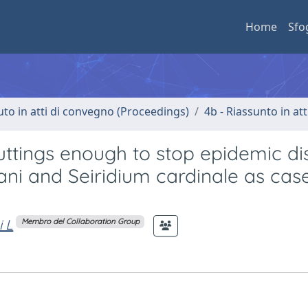
Home
Sfo
uto in atti di convegno (Proceedings)
4b - Riassunto in at
uttings enough to stop epidemic d
tani and Seiridium cardinale as cas
i L
Membro del Collaboration Group