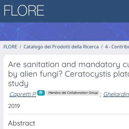
FLORE
Catalogo dei Prodotti della Ricerca
4 - Contrib
Are sanitation and mandatory c
by alien fungi? Ceratocystis pla
study
Capretti P.
;
Ghelardin
Membro del Collaboration Group
2019
Abstract