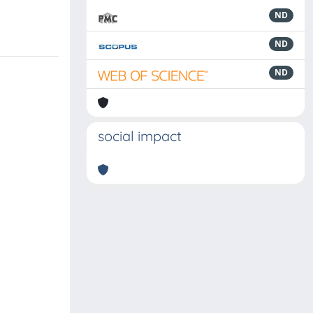
ND
ND
ND
social impact