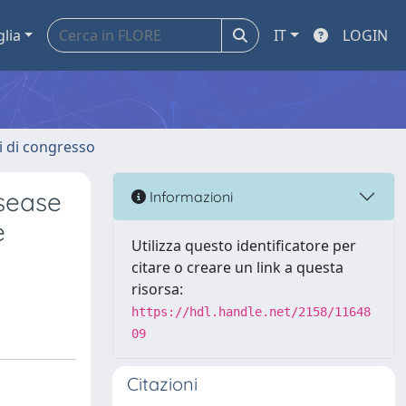
glia
IT
LOGIN
ti di congresso
isease
Informazioni
e
Utilizza questo identificatore per
citare o creare un link a questa
risorsa:
https://hdl.handle.net/2158/11648
09
Citazioni